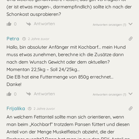
(er ist etwas magen-, darmempfindlich) sollte ich nach der
Schonkost ausprobieren?
Antworten
0
Antworten anzeigen
(1)
Petra
2 Jahre zuvor
Hallo, bin absoluter Anfänger mit Kochbarf… mein Hund
muss etwas zunehmen, berechne ich die Zusätze dann
nach dem Wunsch Gewicht oder dem aktuellen?
Momentan 22,5kg – Soll 24/25kg…
Die EB hat eine Futtermenge von 850g errechnet…
Danke!
Antworten
0
Antworten anzeigen
(1)
Frijalika
2 Jahre zuvor
An welchem Fettanteil sollte man sich orientieren, wenn
man beim „Kochbarf“ trotzdem Pansen füttert und diesen
Anteil von der Menge Muskelfleisch abzieht, die der