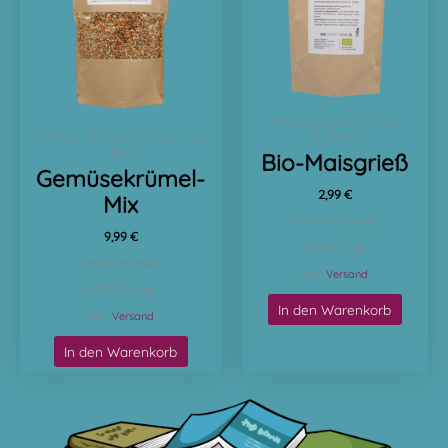
Kohlenhydrate - Flocken
und Brei
Gemüse und Obst - Krümel und
Brei
Bio-Maisgrieß
Gemüsekrümel-
2,99
€
Mix
Enthält 7% MwSt.
9,99
€
(
5,98
€
/ 1 kg)
Enthält 7% MwSt.
zzgl.
Versand
(
22,20
€
/ 1 kg)
In den Warenkorb
zzgl.
Versand
In den Warenkorb