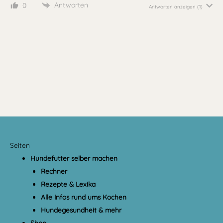
Antworten
0
Antworten anzeigen
(1)
Seiten
Hundefutter selber machen
Rechner
Rezepte & Lexika
Alle Infos rund ums Kochen
Hundegesundheit & mehr
Shop