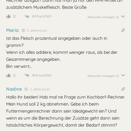
Rechner ausgibt? Dann hat man ja nur den RFK-Anteil an
zusätzlichem Muskelfleisch. Beste Grüße
Antworten
0
Antworten anzeigen
(1)
Maria
2 Jahre zuvor
Ist das Fleisch prozentual angegeben oder auch in
gramm?
Wenn ich alles addiere, kommt weniger raus, als bei der
Gesamtmenge angegeben.
Bin verwirrt…
Antworten
0
Antworten anzeigen
(1)
Nadine
2 Jahre zuvor
Hallo ihr beiden! Hab mal ne Frage zum Kochbarf-Rechner.
Mein Hund soll 2 kg abnehmen. Gebe ich beim
Futtermengenrechner dann sein Idealgewicht ein? Und
wenn es um die Berechnung der Zusätze geht dann sein
tatsächliches Körpergewicht, damit der Bedarf stimmt?