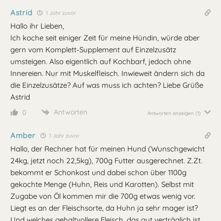
Astrid
1 Jahr zuvor
Hallo ihr Lieben,
Ich koche seit einiger Zeit für meine Hündin, würde aber
gern vom Komplett-Supplement auf Einzelzusätz
umsteigen. Also eigentlich auf Kochbarf, jedoch ohne
Innereien. Nur mit Muskelfleisch. Inwieweit ändern sich da
die Einzelzusätze? Auf was muss ich achten? Liebe Grüße
Astrid
Antworten
0
Antworten anzeigen
(1)
Amber
1 Jahr zuvor
Hallo, der Rechner hat für meinen Hund (Wunschgewicht
24kg, jetzt noch 22,5kg), 700g Futter ausgerechnet. Z.Zt.
bekommt er Schonkost und dabei schon über 1100g
gekochte Menge (Huhn, Reis und Karotten). Selbst mit
Zugabe von Öl kommen mir die 700g etwas wenig vor.
Liegt es an der Fleischsorte, da Huhn ja sehr mager ist?
Und welches gehaltvollere Fleisch, das gut verträglich ist