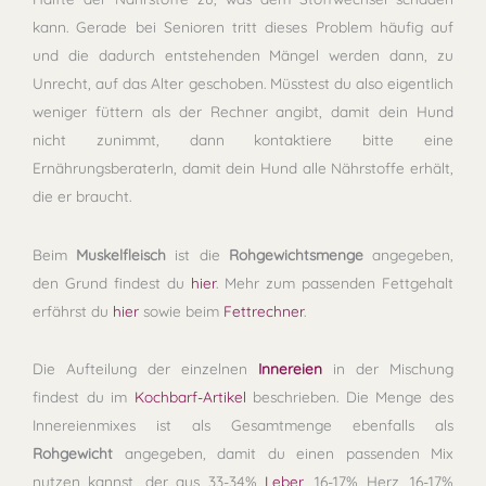
kann. Gerade bei Senioren tritt dieses Problem häufig auf
und die dadurch entstehenden Mängel werden dann, zu
Unrecht, auf das Alter geschoben. Müsstest du also eigentlich
weniger füttern als der Rechner angibt, damit dein Hund
nicht zunimmt, dann kontaktiere bitte eine
ErnährungsberaterIn, damit dein Hund alle Nährstoffe erhält,
die er braucht.
Beim
Muskelfleisch
ist die
Rohgewichtsmenge
angegeben,
den Grund findest du
hier
. Mehr zum passenden Fettgehalt
erfährst du
hier
sowie beim
Fettrechner
.
Die Aufteilung der einzelnen
Innereien
in der Mischung
findest du im
Kochbarf-Artikel
beschrieben. Die Menge des
Innereienmixes ist als Gesamtmenge ebenfalls als
Rohgewicht
angegeben, damit du einen passenden Mix
nutzen kannst, der aus 33-34%
Leber
, 16-17% Herz, 16-17%