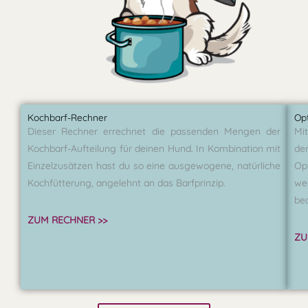
Kochbarf-Rechner
Op
Dieser Rechner errechnet die passenden Mengen der
Mi
Kochbarf-Aufteilung für deinen Hund. In Kombination mit
de
Einzelzusätzen hast du so eine ausgewogene, natürliche
Op
Kochfütterung, angelehnt an das Barfprinzip.
w
bed
ZUM RECHNER >>
ZU