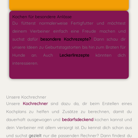
Kochen für besondere Anlässe
Du fütterst normalerweise Fertigfutter und möchtest
deinem Vierbeiner einfach eine Freude machen und
suchst dafür
besondere Kochrezepte?
Dann schau dir
unsere Ideen zu Geburtstagstorten bis hin zum Braten für
Hunde an. Auch
Leckerlirezepte
könnten dich
interessieren.
Unsere Kochrechner
Unsere
Kochrechner
sind dazu da, dir beim Erstellen eines
Kochplans zu helfen und Zusätze zu berechnen, damit du
dauerhaft ausgewogen und
bedarfsdeckend
kochen kannst und
dein Vierbeiner mit allem versorgt ist. Du kennst dich schon aus
und suchst
gezielt
nur die passenden Rechner? Dann findest du