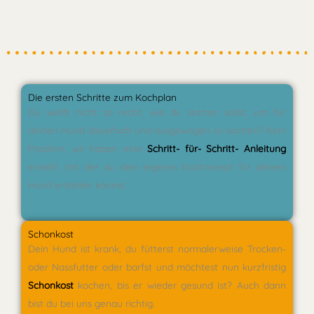
Die ersten Schritte zum Kochplan
Du weißt nicht so recht, wie du starten sollst, um für
deinen Hund dauerhaft und ausgewogen zu kochen? Kein
Problem, wir haben eine
Schritt- für- Schritt- Anleitung
erstellt, mit der du dein eigenes Kochrezept für deinen
Hund erstellen kannst.
Schonkost
Dein Hund ist krank, du fütterst normalerweise Trocken-
oder Nassfutter oder barfst und möchtest nun kurzfristig
Schonkost
kochen, bis er wieder gesund ist? Auch dann
bist du bei uns genau richtig.