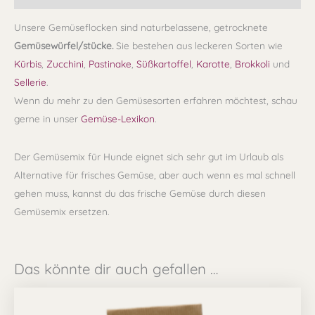
Unsere Gemüseflocken sind naturbelassene, getrocknete
Gemüsewürfel/stücke.
Sie bestehen aus leckeren Sorten wie
Kürbis
,
Zucchini
,
Pastinake
,
Süßkartoffel
,
Karotte
,
Brokkoli
und
Sellerie
.
Wenn du mehr zu den Gemüsesorten erfahren möchtest, schau
gerne in unser
Gemüse-Lexikon
.
Der Gemüsemix für Hunde eignet sich sehr gut im Urlaub als
Alternative für frisches Gemüse, aber auch wenn es mal schnell
gehen muss, kannst du das frische Gemüse durch diesen
Gemüsemix ersetzen.
Das könnte dir auch gefallen …
Preisspanne:
Dieses
8,90 €
Produkt
bis