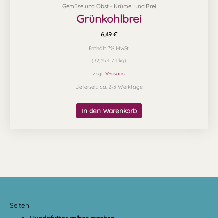
Gemüse und Obst - Krümel und Brei
Grünkohlbrei
6,49
€
Enthält 7% MwSt.
(
32,45
€
/ 1 kg)
zzgl.
Versand
Lieferzeit: ca. 2-3 Werktage
In den Warenkorb
Seiten
Hundefutter selber machen