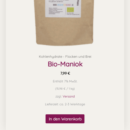
Kohlenhydrate - Flocken und Brei
Bio-Maniok
7,99
€
Enthält 7% MwSt.
(
15,98
€
/ 1 kg)
zzgl.
Versand
Lieferzeit: ca. 2-3 Werktage
In den Warenkorb