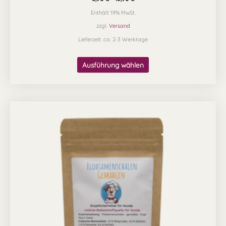
Enthält 19% MwSt.
zzgl.
Versand
Lieferzeit: ca. 2-3 Werktage
Ausführung wählen
Preisspanne:
Dieses
7,99 €
Produkt
bis
14,49 €
weist
mehrere
Varianten
auf.
Die
Optionen
können
auf