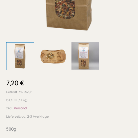
7,20
€
Enthält 7% MwSt.
(
14,40
€
/ 1 kg)
zzgl.
Versand
Lieferzeit: ca. 2-3 Werktage
500g