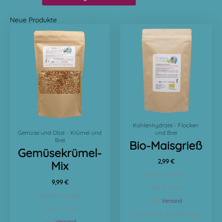
Neue Produkte
Kohlenhydrate - Flocken
und Brei
Gemüse und Obst - Krümel und
Brei
Bio-Maisgrieß
Gemüsekrümel-
2,99
€
Mix
Enthält 7% MwSt.
9,99
€
(
5,98
€
/ 1 kg)
Enthält 7% MwSt.
zzgl.
Versand
(
22,20
€
/ 1 kg)
Lieferzeit: ca. 2-3 Werktage
zzgl.
Versand