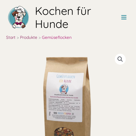
Zum
Kochen für
Inhalt
springen
Hunde
Start
Produkte
Gemüseflocken
Gemüseflocken
Menge