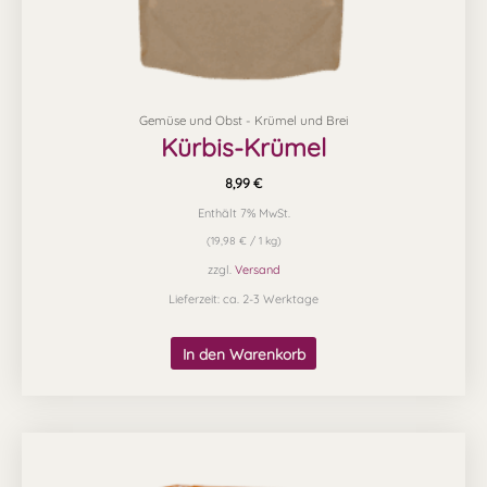
Gemüse und Obst - Krümel und Brei
Kürbis-Krümel
8,99
€
Enthält 7% MwSt.
(
19,98
€
/ 1 kg)
zzgl.
Versand
Lieferzeit: ca. 2-3 Werktage
In den Warenkorb