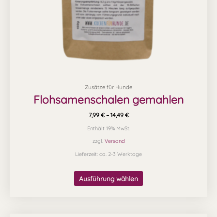
der
Produktseite
gewählt
werden
Zusätze für Hunde
Flohsamenschalen gemahlen
7,99
€
–
14,49
€
Enthält 19% MwSt.
zzgl.
Versand
Lieferzeit: ca. 2-3 Werktage
Ausführung wählen