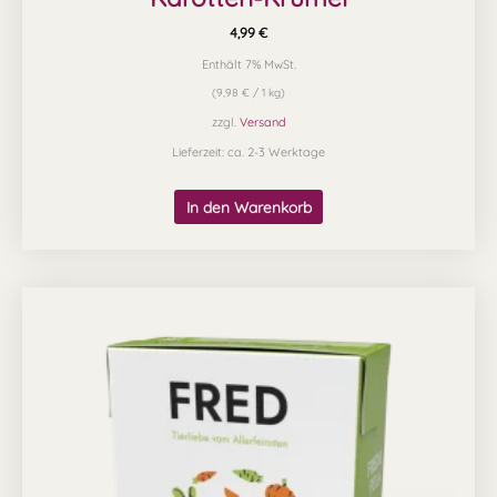
4,99
€
Enthält 7% MwSt.
(
9,98
€
/ 1 kg)
zzgl.
Versand
Lieferzeit: ca. 2-3 Werktage
In den Warenkorb