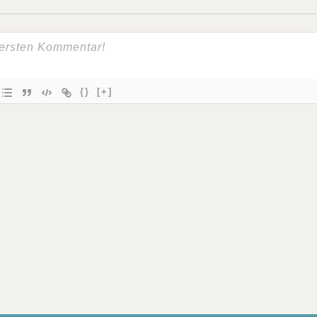
{}
[+]