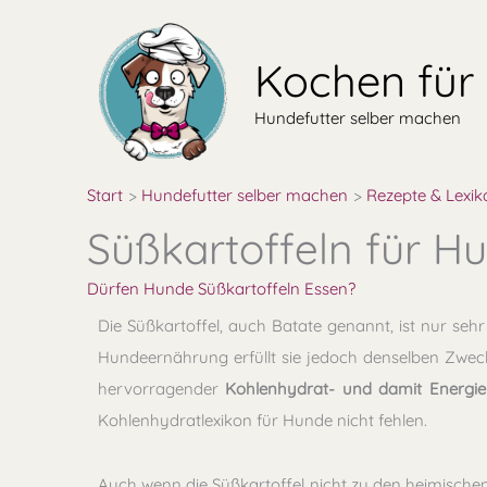
Zum
Inhalt
Kochen für
springen
Hundefutter selber machen
Start
Hundefutter selber machen
Rezepte & Lexik
Süßkartoffeln für H
Dürfen Hunde Süßkartoffeln Essen?
Die Süßkartoffel, auch Batate genannt, ist nur sehr
Hundeernährung erfüllt sie jedoch denselben Zweck,
hervorragender
Kohlenhydrat- und damit Energiel
Kohlenhydratlexikon für Hunde nicht fehlen.
Auch wenn die Süßkartoffel nicht zu den heimische