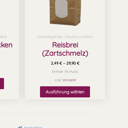
Die
Die
Optionen
Optionen
können
können
auf
auf
Brei
Kohlenhydrate - Flocken und Brei
der
der
cken
Reisbrei
Produktseite
Produktseite
(Zartschmelz)
gewählt
gewählt
werden
werden
2,49
€
–
29,90
€
Enthält 7% MwSt.
zzgl.
Versand
Ausführung wählen