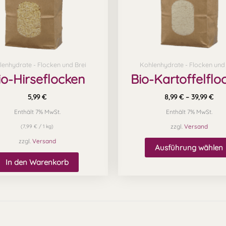
lenhydrate - Flocken und Brei
Kohlenhydrate - Flocken und 
io-Hirseflocken
Bio-Kartoffelflo
5,99
€
8,99
€
–
39,99
€
Enthält 7% MwSt.
Enthält 7% MwSt.
zzgl.
Versand
(
7,99
€
/ 1 kg)
zzgl.
Versand
Ausführung wählen
In den Warenkorb