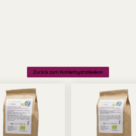
Zurück zum Kohlenhydratlexikon
Pre
8,99
bis
39,9