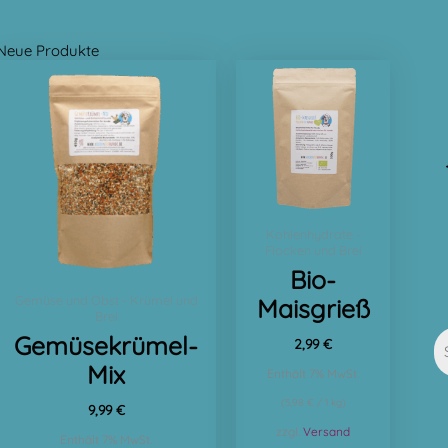
Neue Produkte
Kohlenhydrate -
Flocken und Brei
Bio-
Gemüse und Obst - Krümel und
Maisgrieß
Brei
Gemüsekrümel-
2,99
€
Mix
Enthält 7% MwSt.
(
5,98
€
/ 1 kg)
9,99
€
zzgl.
Versand
Enthält 7% MwSt.