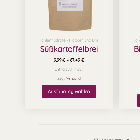
Die
Optionen
können
auf
Kohlenhydrate - Flocken und Brei
Koh
der
Süßkartoffelbrei
B
Produktseite
gewählt
9,99
€
–
67,49
€
werden
Enthält 7% MwSt.
zzgl.
Versand
Ausführung wählen