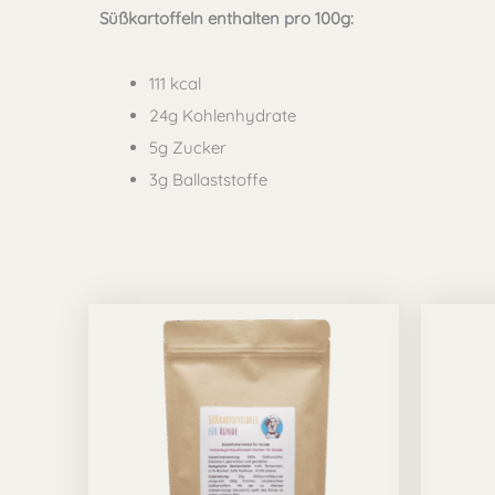
Süßkartoffeln enthalten pro 100g:
111 kcal
24g Kohlenhydrate
5g Zucker
3g Ballaststoffe
Preisspanne:
Dieses
9,99 €
bis
Produkt
67,49 €
weist
mehrere
Varianten
auf.