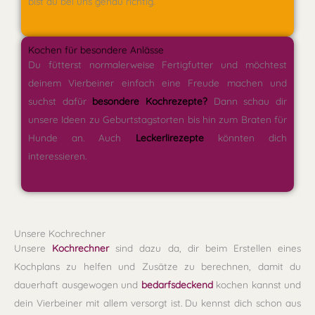
bist du bei uns genau richtig.
Kochen für besondere Anlässe
Du fütterst normalerweise Fertigfutter und möchtest
deinem Vierbeiner einfach eine Freude machen und
suchst dafür
besondere Kochrezepte?
Dann schau dir
unsere Ideen zu Geburtstagstorten bis hin zum Braten für
Hunde an. Auch
Leckerlirezepte
könnten dich
interessieren.
Unsere Kochrechner
Unsere
Kochrechner
sind dazu da, dir beim Erstellen eines
Kochplans zu helfen und Zusätze zu berechnen, damit du
dauerhaft ausgewogen und
bedarfsdeckend
kochen kannst und
dein Vierbeiner mit allem versorgt ist. Du kennst dich schon aus