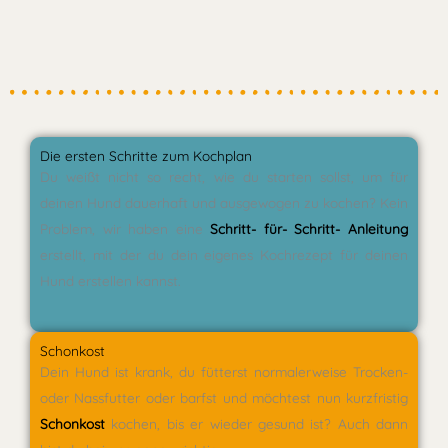
Die ersten Schritte zum Kochplan
Du weißt nicht so recht, wie du starten sollst, um für
deinen Hund dauerhaft und ausgewogen zu kochen? Kein
Problem, wir haben eine
Schritt- für- Schritt- Anleitung
erstellt, mit der du dein eigenes Kochrezept für deinen
Hund erstellen kannst.
Schonkost
Dein Hund ist krank, du fütterst normalerweise Trocken-
oder Nassfutter oder barfst und möchtest nun kurzfristig
Schonkost
kochen, bis er wieder gesund ist? Auch dann