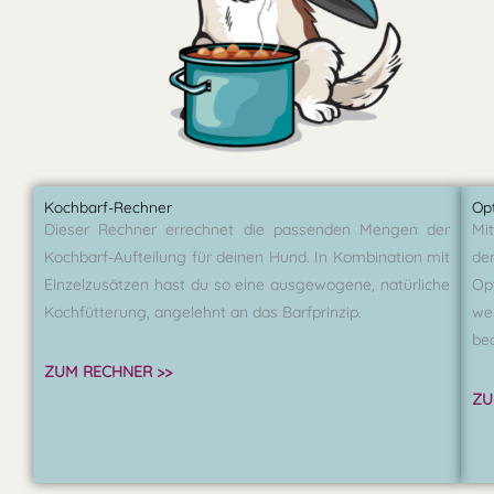
Kochbarf-Rechner
Op
Dieser Rechner errechnet die passenden Mengen der
Mi
Kochbarf-Aufteilung für deinen Hund. In Kombination mit
de
Einzelzusätzen hast du so eine ausgewogene, natürliche
Op
Kochfütterung, angelehnt an das Barfprinzip.
w
bed
ZUM RECHNER >>
ZU