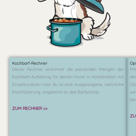
Kochbarf-Rechner
Op
Dieser Rechner errechnet die passenden Mengen der
Mi
Kochbarf-Aufteilung für deinen Hund. In Kombination mit
de
Einzelzusätzen hast du so eine ausgewogene, natürliche
Op
Kochfütterung, angelehnt an das Barfprinzip.
w
bed
ZUM RECHNER >>
ZU