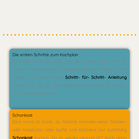
Die ersten Schritte zum Kochplan
Du weißt nicht so recht, wie du starten sollst, um für
deinen Hund dauerhaft und ausgewogen zu kochen? Kein
Problem, wir haben eine
Schritt- für- Schritt- Anleitung
erstellt, mit der du dein eigenes Kochrezept für deinen
Hund erstellen kannst.
Schonkost
Dein Hund ist krank, du fütterst normalerweise Trocken-
oder Nassfutter oder barfst und möchtest nun kurzfristig
Schonkost
kochen, bis er wieder gesund ist? Auch dann