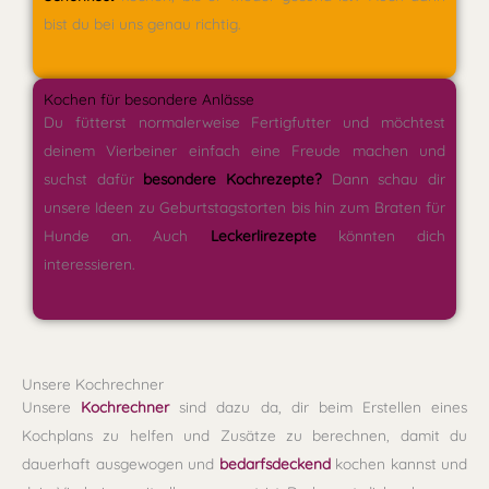
bist du bei uns genau richtig.
Kochen für besondere Anlässe
Du fütterst normalerweise Fertigfutter und möchtest
deinem Vierbeiner einfach eine Freude machen und
suchst dafür
besondere Kochrezepte?
Dann schau dir
unsere Ideen zu Geburtstagstorten bis hin zum Braten für
Hunde an. Auch
Leckerlirezepte
könnten dich
interessieren.
Unsere Kochrechner
Unsere
Kochrechner
sind dazu da, dir beim Erstellen eines
Kochplans zu helfen und Zusätze zu berechnen, damit du
dauerhaft ausgewogen und
bedarfsdeckend
kochen kannst und