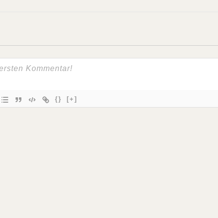
{}
[+]