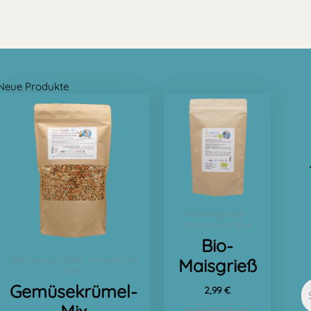
Neue Produkte
Kohlenhydrate -
Flocken und Brei
Bio-
Gemüse und Obst - Krümel und
Maisgrieß
Brei
Gemüsekrümel-
2,99
€
Enthält 7% MwSt.