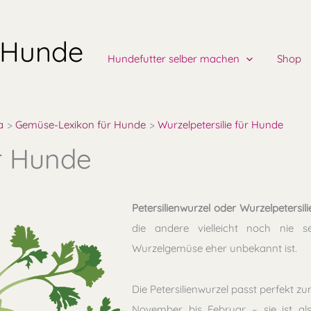
 Hunde
Hundefutter selber machen
Shop
a
Gemüse-Lexikon für Hunde
Wurzelpetersilie für Hunde
ür Hunde
Petersilienwurzel oder Wurzelpetersili
die andere vielleicht noch nie s
Wurzelgemüse eher unbekannt ist.
Die Petersilienwurzel passt perfekt zu
November bis Februar – sie ist als