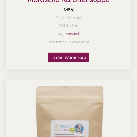
1,49
€
Enthält 7% MwSt.
(
7,45
€
/ 1 kg)
zzgl.
Versand
Lieferzeit: ca. 2-3 Werktage
In den Warenkorb