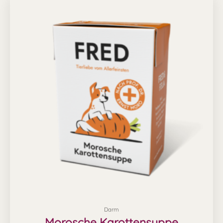
Darm
Morosche Karottensuppe