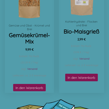
Kohlenhydrate - Flocken
und Brei
Gemüse und Obst - Krümel und
Brei
Bio-Maisgrieß
Gemüsekrümel-
2,99
€
Mix
Enthält 7% MwSt.
9,99
€
(
5,98
€
/ 1 kg)
Enthält 7% MwSt.
zzgl.
Versand
(
22,20
€
/ 1 kg)
Lieferzeit: ca. 2-3 Werktage
zzgl.
Versand
Lieferzeit: ca. 2-3 Werktage
In den Warenkorb
In den Warenkorb