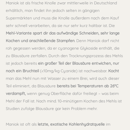
Maniok ist als frische Knolle zwar mittlerweile in Deutschland
erhältlich, man findet ihn jedoch selten in gängigen
Supermärkten und muss die Knolle außerdem nach dem Kauf
sehr schnell verarbeiten, da sie nur sehr kurz haltbar ist. Die
Mehl-Variante spart dir das aufwändige Schneiden, sehr lange
Kochen und anschließende Stampfen
. Denn Maniok darf nicht
roh gegessen werden, da er cyanogene Glykoside enthält, die
zu Blausäure zerfallen. Durch den Trocknungsprozess des Mehls
ist jedoch bereits
ein großer Teil der Blausäure entwichen, nur
noch ein Bruchteil
(<10mg/kg Cyanide) ist nachweisbar.
Kocht
man das Mehl nun mit Wasser zu einem Brei, wird auch dieser
Teil eliminiert, da Blausäure
bereits bei Temperaturen ab 26°C
verdampft,
wenn genug Oberfläche dafür freiliegt – was beim
Mehl der Fall ist. Nach mind. 10-minütigem Kochen des Mehls ist
Studien zufolge Blausäure gar kein Problem mehr.
Maniok ist oft als
letzte, exotische Kohlenhydratquelle
im