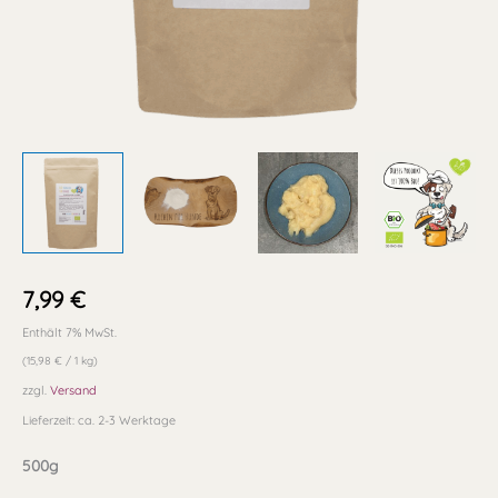
7,99
€
Enthält 7% MwSt.
(
15,98
€
/ 1 kg)
zzgl.
Versand
Lieferzeit: ca. 2-3 Werktage
500g