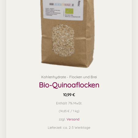
Kohlenhydrate - Flocken und Brei
Bio-Quinoaflocken
10,99
€
Enthält 7% MwSt.
(
14,65
€
/ 1 kg)
zzgl.
Versand
Lieferzeit: ca. 2-3 Werktage