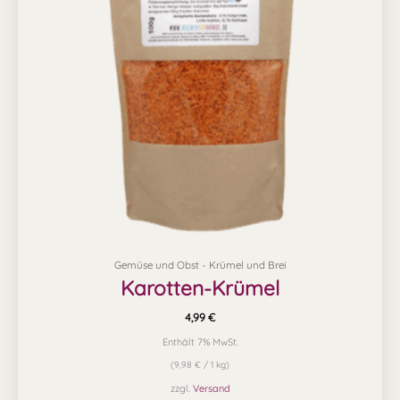
Gemüse und Obst - Krümel und Brei
Karotten-Krümel
4,99
€
Enthält 7% MwSt.
(
9,98
€
/ 1 kg)
zzgl.
Versand