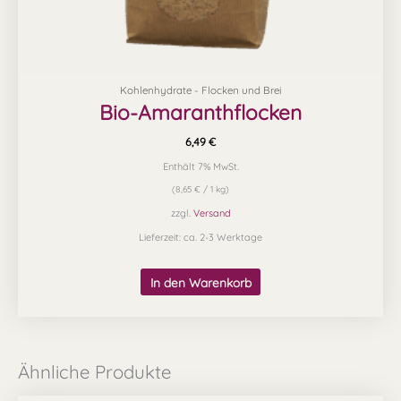
Kohlenhydrate - Flocken und Brei
Bio-Amaranthflocken
6,49
€
Enthält 7% MwSt.
(
8,65
€
/ 1 kg)
zzgl.
Versand
Lieferzeit: ca. 2-3 Werktage
In den Warenkorb
Ähnliche Produkte