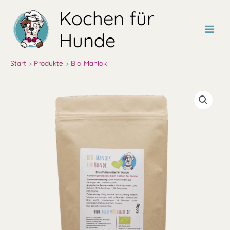
Zum
Kochen für
Inhalt
springen
Hunde
Start
Produkte
Bio-Maniok
Bio-
Maniok
Menge