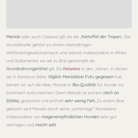
Lagerung
Rezensionen (0)
Maniok
oder auch Cassava gilt als die „
Kartoffel der Tropen
„. Die
Wurzelknolle gehört zu einem mehrjährigen
Wolfsmilchgewächsstrauch und wächst insbesondere in Afrika
und Südamerika, wo sie zu Brei gestampft als
Grundnahrungsmittel
gilt. Da
Rebekka
in den Jahren, in denen
sie in Kamerun lebte,
täglich Maniokbrei Fufu gegessen
hat
,
kamen wir auf die Idee, Maniok in
Bio-Qualität
für Hunde ins
Sortiment aufzunehmen. Denn Maniok ist extrem
reich an
Stärke,
glutenfrei und enthält
sehr wenig Fett.
Zu einem Brei
gekocht wird Maniok durch seine „schleimige“ Konsistenz
insbesondere von
magenempfindlichen Hunden
sehr gut
vertragen und
macht satt
.