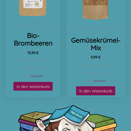
Gemüse und Obst - Krümel
und Brei
Gemüse und Obst - Krümel und
Brei
Bio-
Gemüsekrümel-
Brombeeren
Mix
15,90
€
9,99
€
Enthält 7% MwSt.
Enthält 7% MwSt.
(
159,00
€
/ 1 kg)
(
22,20
€
/ 1 kg)
zzgl.
Versand
zzgl.
Versand
In den Warenkorb
In den Warenkorb