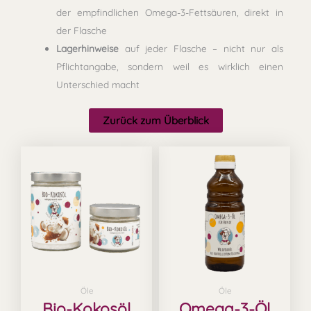
der empfindlichen Omega-3-Fettsäuren, direkt in
der Flasche
Lagerhinweise
auf jeder Flasche – nicht nur als
Pflichtangabe, sondern weil es wirklich einen
Unterschied macht
Zurück zum Überblick
Preisspanne:
Preisspanne:
Dieses
Dieses
7,49 €
8,40 €
Produkt
Produkt
bis
bis
11,99 €
76,70 €
weist
weist
mehrere
mehrere
Varianten
Variant
auf.
auf.
Die
Die
Optionen
Optione
Öle
Öle
können
können
Bio-Kokosöl
Omega-3-Öl