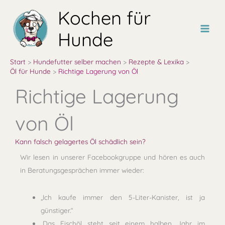
Zum
Kochen für
Inhalt
springen
Hunde
Start
Hundefutter selber machen
Rezepte & Lexika
Öl für Hunde
Richtige Lagerung von Öl
Richtige Lagerung
von Öl
Kann falsch gelagertes Öl schädlich sein?
Wir lesen in unserer Facebookgruppe und hören es auch
in Beratungsgesprächen immer wieder:
„Ich kaufe immer den 5-Liter-Kanister, ist ja
günstiger.“
„Das Fischöl steht seit einem halben Jahr im