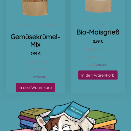
Kohlenhydrate - Flocken
und Brei
Gemüse und Obst - Krümel und
Brei
Bio-Maisgrieß
Gemüsekrümel-
2,99
€
Mix
Enthält 7% MwSt.
9,99
€
(
5,98
€
/ 1 kg)
Enthält 7% MwSt.
zzgl.
Versand
(
22,20
€
/ 1 kg)
In den Warenkorb
zzgl.
Versand
In den Warenkorb