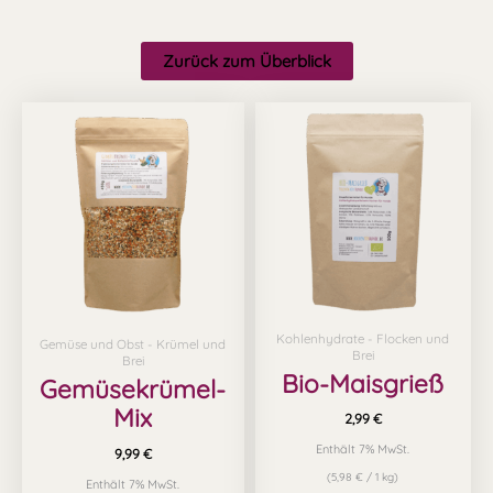
Zurück zum Überblick
Kohlenhydrate - Flocken und
Gemüse und Obst - Krümel und
Brei
Brei
Bio-Maisgrieß
Gemüsekrümel-
Mix
2,99
€
Enthält 7% MwSt.
9,99
€
(
5,98
€
/ 1 kg)
Enthält 7% MwSt.