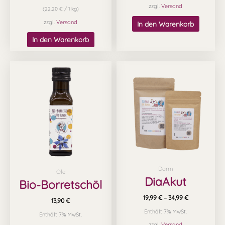
zzgl.
Versand
(
22,20
€
/ 1 kg)
zzgl.
Versand
In den Warenkorb
In den Warenkorb
Preisspanne:
Dieses
19,99 €
Produk
bis
34,99 €
weist
mehrer
Varian
auf.
Die
Option
Darm
können
Öle
DiaAkut
Bio-Borretschöl
auf
der
19,99
€
–
34,99
€
13,90
€
Produkt
Enthält 7% MwSt.
Enthält 7% MwSt.
gewähl
zzgl.
Versand