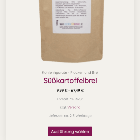
können
auf
der
Produktseite
gewählt
werden
Kohlenhydrate - Flocken und Brei
Süßkartoffelbrei
9,99
€
–
67,49
€
Enthält 7% MwSt.
zzgl.
Versand
Lieferzeit: ca. 2-3 Werktage
Ausführung wählen