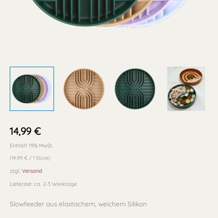
14,99
€
Enthält 19% MwSt.
(
14,99
€
/ 1 Stück)
zzgl.
Versand
Lieferzeit: ca. 2-3 Werktage
Slowfeeder aus elastischem, weichem Silikon