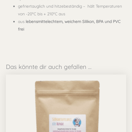
gefriertauglich und hitzebeständig – hält Temperaturen
von -20°C bis + 210°C aus
aus
lebensmittelechtem, weichem Silikon, BPA und PVC
frei
Das könnte dir auch gefallen …
Preisspanne:
Dieses
9,99 €
Produkt
bis
67,49 €
weist
mehrere
Varianten
auf.
Die
Optionen