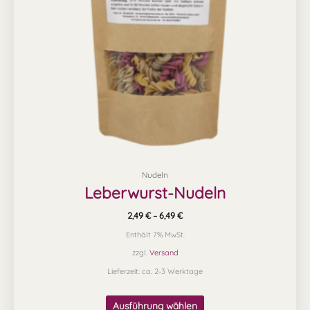
Optionen
können
auf
der
Produktseite
gewählt
werden
Nudeln
Leberwurst-Nudeln
2,49
€
–
6,49
€
Enthält 7% MwSt.
zzgl.
Versand
Lieferzeit: ca. 2-3 Werktage
Ausführung wählen