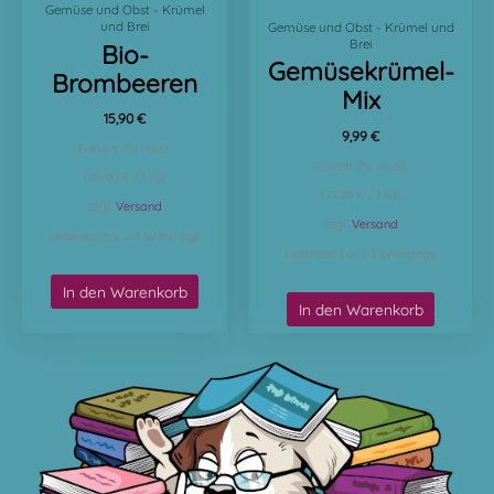
Gemüse und Obst - Krümel
und Brei
Gemüse und Obst - Krümel und
Brei
Bio-
Gemüsekrümel-
Brombeeren
Mix
15,90
€
9,99
€
Enthält 7% MwSt.
Enthält 7% MwSt.
(
159,00
€
/ 1 kg)
(
22,20
€
/ 1 kg)
zzgl.
Versand
zzgl.
Versand
Lieferzeit: ca. 2-3 Werktage
Lieferzeit: ca. 2-3 Werktage
In den Warenkorb
In den Warenkorb