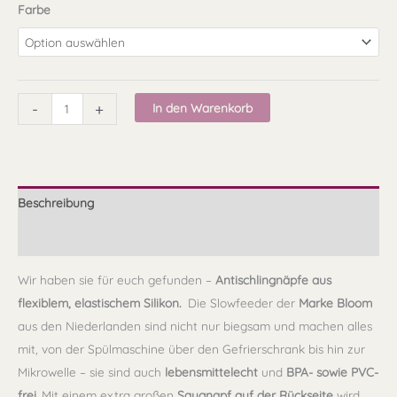
Farbe
-
+
In den Warenkorb
Beschreibung
Produktsicherheit und Herstellerinfos
Wir haben sie für euch gefunden –
Antischlingnäpfe aus
flexiblem, elastischem Silikon.
Die Slowfeeder der
Marke Bloom
aus den Niederlanden sind nicht nur biegsam und machen alles
mit, von der Spülmaschine über den Gefrierschrank bis hin zur
Mikrowelle – sie sind auch
lebensmittelecht
und
BPA- sowie PVC-
frei
. Mit einem extra großen
Saugnapf auf der Rückseite
wird