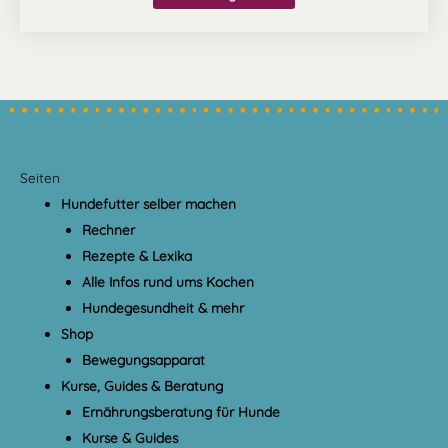
Seiten
Hundefutter selber machen
Rechner
Rezepte & Lexika
Alle Infos rund ums Kochen
Hundegesundheit & mehr
Shop
Bewegungsapparat
Kurse, Guides & Beratung
Ernährungsberatung für Hunde
Kurse & Guides