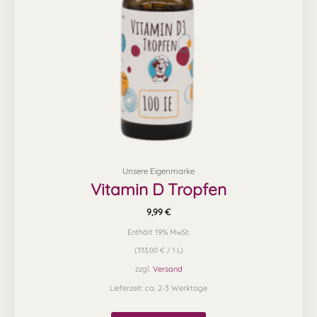
Unsere Eigenmarke
Vitamin D Tropfen
9,99
€
Enthält 19% MwSt.
(
333,00
€
/ 1 L)
zzgl.
Versand
Lieferzeit: ca. 2-3 Werktage