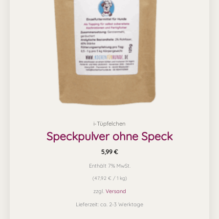
i-Tüpfelchen
Speckpulver ohne Speck
5,99
€
Enthält 7% MwSt.
(
47,92
€
/ 1 kg)
zzgl.
Versand
Lieferzeit: ca. 2-3 Werktage