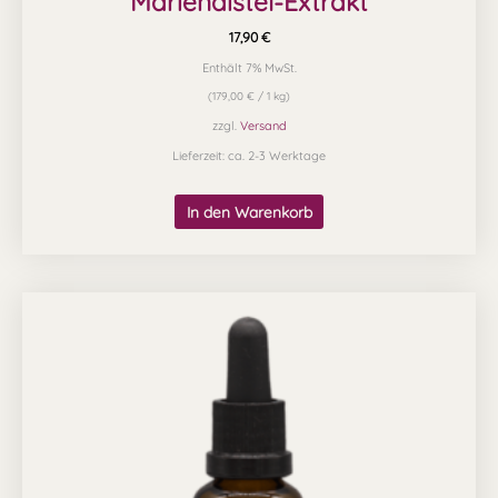
Mariendistel-Extrakt
17,90
€
Enthält 7% MwSt.
(
179,00
€
/ 1 kg)
zzgl.
Versand
Lieferzeit: ca. 2-3 Werktage
In den Warenkorb