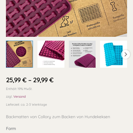
25,99
€
–
29,99
€
Enthält 19% MwSt.
zzgl.
Versand
Lieferzeit: ca. 2-3 Werktage
Backmatten von Collory zum Backen von Hundekeksen
Form