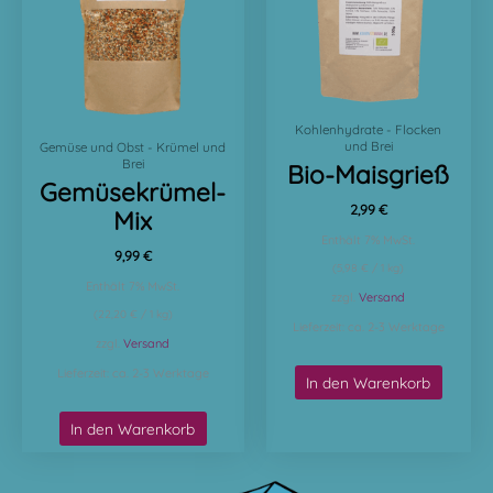
Kohlenhydrate - Flocken
und Brei
Gemüse und Obst - Krümel und
Brei
Bio-Maisgrieß
Gemüsekrümel-
2,99
€
Mix
Enthält 7% MwSt.
9,99
€
(
5,98
€
/ 1 kg)
Enthält 7% MwSt.
zzgl.
Versand
(
22,20
€
/ 1 kg)
Lieferzeit: ca. 2-3 Werktage
zzgl.
Versand
Lieferzeit: ca. 2-3 Werktage
In den Warenkorb
In den Warenkorb