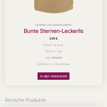
Leckerlis und Leckerlizubehör
Bunte Sternen-Leckerlis
5,99
€
Enthält 7% MwSt.
(
39,93
€
/ 1 kg)
zzgl.
Versand
Lieferzeit: ca. 2-3 Werktage
In den Warenkorb
Ähnliche Produkte