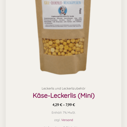
Varianten
auf.
Die
Optionen
können
auf
der
Produktseite
gewählt
werden
Leckerlis und Leckerlizubehör
Käse-Leckerlis (Mini)
4,29
€
–
7,99
€
Enthält 7% MwSt.
zzgl.
Versand