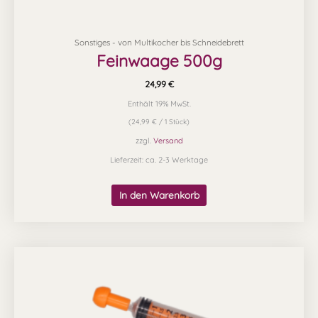
Sonstiges - von Multikocher bis Schneidebrett
Feinwaage 500g
24,99
€
Enthält 19% MwSt.
(
24,99
€
/ 1 Stück)
zzgl.
Versand
Lieferzeit: ca. 2-3 Werktage
In den Warenkorb
Dieses
Produkt
weist
mehrere