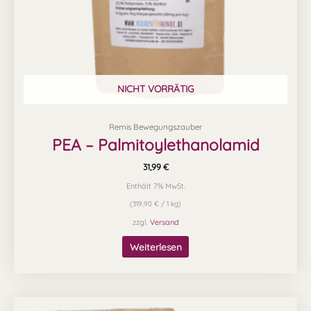
NICHT VORRÄTIG
Remis Bewegungszauber
PEA – Palmitoylethanolamid
31,99
€
Enthält 7% MwSt.
(
319,90
€
/ 1 kg)
zzgl.
Versand
Weiterlesen
Preisspanne:
Dieses