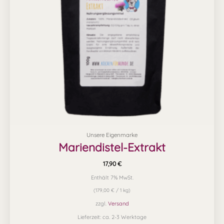
Unsere Eigenmarke
Mariendistel-Extrakt
17,90
€
Enthält 7% MwSt.
(
179,00
€
/ 1 kg)
zzgl.
Versand
Lieferzeit: ca. 2-3 Werktage