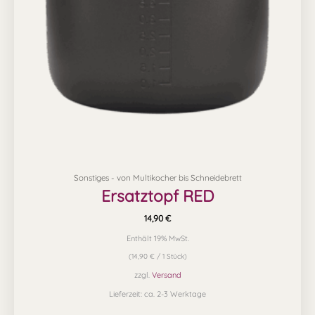
Sonstiges - von Multikocher bis Schneidebrett
Ersatztopf RED
14,90
€
Enthält 19% MwSt.
(
14,90
€
/ 1 Stück)
zzgl.
Versand
Lieferzeit: ca. 2-3 Werktage