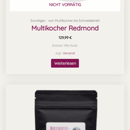
NICHT VORRÄTIG
Sonstiges - von Multikocher bis Schneidebrett
Multikocher Redmond
129,99
€
Enthält 19% MwSt.
zzgl.
Versand
Weiterlesen