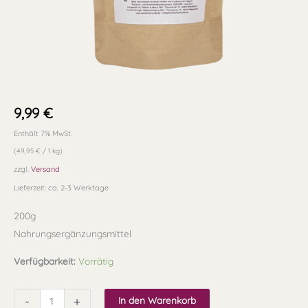
9,99
€
Enthält 7% MwSt.
(
49,95
€
/ 1 kg)
zzgl.
Versand
Lieferzeit: ca. 2-3 Werktage
200g
Nahrungsergänzungsmittel
Verfügbarkeit:
Vorrätig
-
+
In den Warenkorb