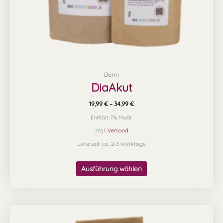
Produktseite
gewählt
werden
Darm
DiaAkut
19,99
€
–
34,99
€
Enthält 7% MwSt.
zzgl.
Versand
Lieferzeit: ca. 2-3 Werktage
Ausführung wählen
Preisspanne:
Dieses
8,90 €