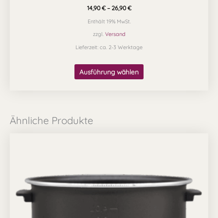
14,90
€
–
26,90
€
Enthält 19% MwSt.
zzgl.
Versand
Lieferzeit: ca. 2-3 Werktage
Ausführung wählen
Ähnliche Produkte