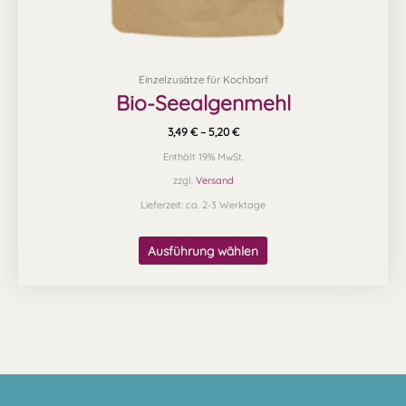
werden
Einzelzusätze für Kochbarf
Bio-Seealgenmehl
3,49
€
–
5,20
€
Enthält 19% MwSt.
zzgl.
Versand
Lieferzeit: ca. 2-3 Werktage
Ausführung wählen