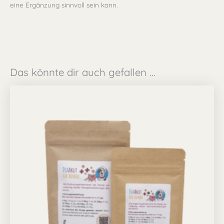
eine Ergänzung sinnvoll sein kann.
Das könnte dir auch gefallen …
Preisspanne:
Dieses
19,99 €
Produkt
bis
34,99 €
weist
mehrere
Varianten
auf.
Die
Optionen
können
auf
der