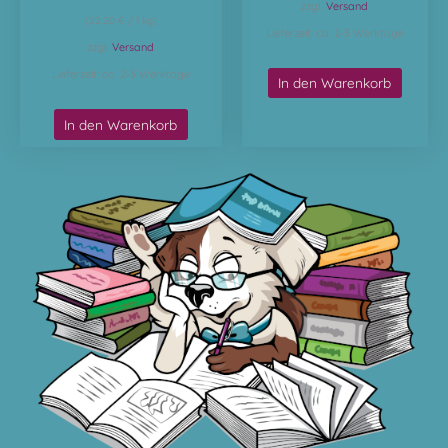
zzgl.
Versand
(
22,20
€
/ 1 kg)
Lieferzeit: ca. 2-3 Werktage
zzgl.
Versand
Lieferzeit: ca. 2-3 Werktage
In den Warenkorb
In den Warenkorb