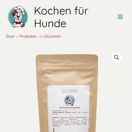
Zum
Kochen für
Inhalt
springen
Hunde
Start
Produkte
L-Glutamin
L-
Glutamin
Menge