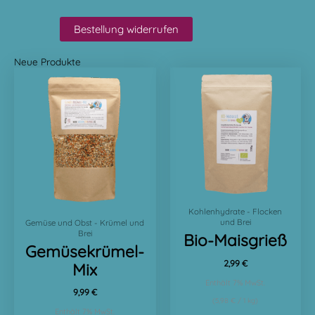
Bestellung widerrufen
Neue Produkte
Kohlenhydrate - Flocken
und Brei
Gemüse und Obst - Krümel und
Brei
Bio-Maisgrieß
Gemüsekrümel-
2,99
€
Mix
Enthält 7% MwSt.
9,99
€
(
5,98
€
/ 1 kg)
Enthält 7% MwSt.