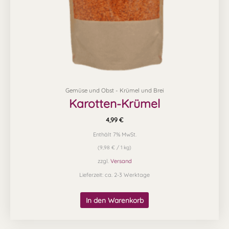
Gemüse und Obst - Krümel und Brei
Karotten-Krümel
4,99
€
Enthält 7% MwSt.
(
9,98
€
/ 1 kg)
zzgl.
Versand
Lieferzeit: ca. 2-3 Werktage
In den Warenkorb