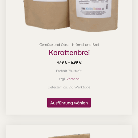
Produktseite
gewählt
werden
Gemüse und Obst - Krümel und Brei
Karottenbrei
4,49
€
–
6,99
€
Enthält 7% MwSt.
zzgl.
Versand
Lieferzeit: ca. 2-3 Werktage
Ausführung wählen
Preisspanne:
Dieses
8,99 €
Produkt
bis