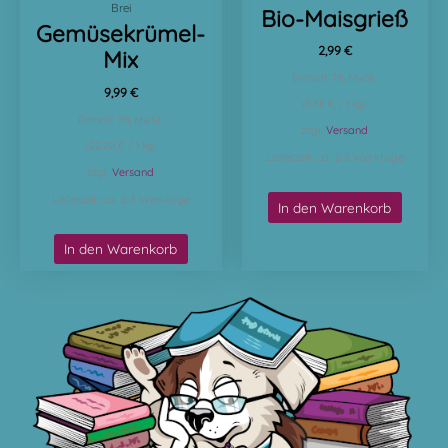
Brei
Bio-Maisgrieß
Gemüsekrümel-
2,99
€
Mix
Enthält 7% MwSt.
9,99
€
(
5,98
€
/ 1 kg)
Enthält 7% MwSt.
zzgl.
Versand
(
22,20
€
/ 1 kg)
Lieferzeit: ca. 2-3 Werktage
zzgl.
Versand
Lieferzeit: ca. 2-3 Werktage
In den Warenkorb
In den Warenkorb