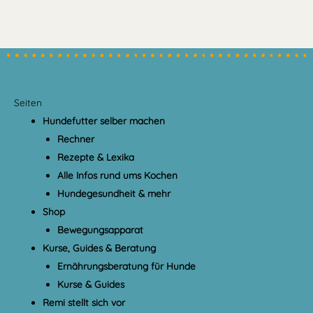
Seiten
Hundefutter selber machen
Rechner
Rezepte & Lexika
Alle Infos rund ums Kochen
Hundegesundheit & mehr
Shop
Bewegungsapparat
Kurse, Guides & Beratung
Ernährungsberatung für Hunde
Kurse & Guides
Remi stellt sich vor