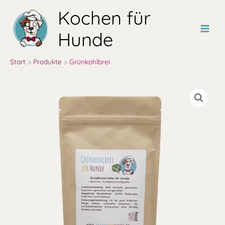
Zum
Kochen für
Inhalt
springen
Hunde
Start
Produkte
Grünkohlbrei
Grünkohlbrei
Menge