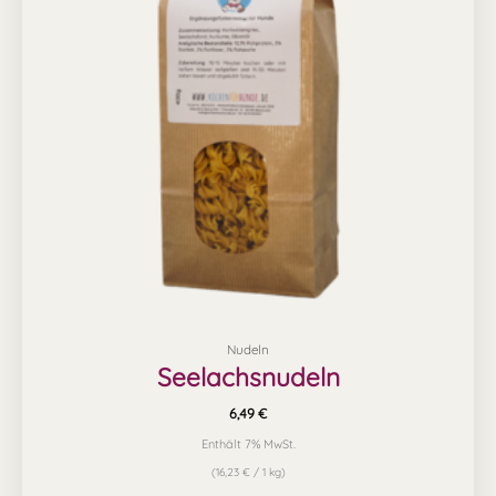
Nudeln
Seelachsnudeln
6,49
€
Enthält 7% MwSt.
(
16,23
€
/ 1 kg)