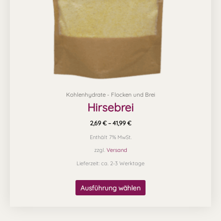
auf
der
Produktseite
gewählt
werden
Kohlenhydrate - Flocken und Brei
Hirsebrei
2,69
€
–
41,99
€
Enthält 7% MwSt.
zzgl.
Versand
Lieferzeit: ca. 2-3 Werktage
Ausführung wählen