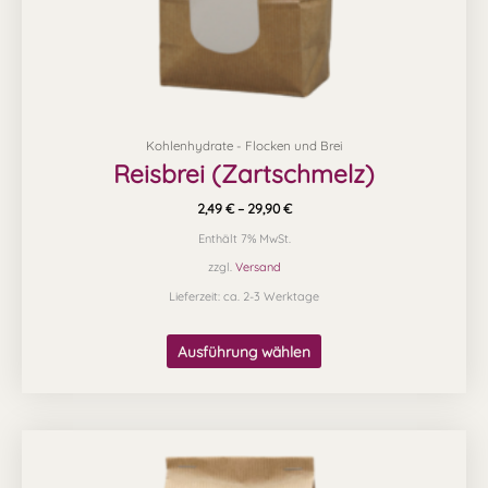
Produktseite
gewählt
werden
Kohlenhydrate - Flocken und Brei
Reisbrei (Zartschmelz)
2,49
€
–
29,90
€
Enthält 7% MwSt.
zzgl.
Versand
Lieferzeit: ca. 2-3 Werktage
Ausführung wählen