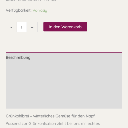
Verfügbarkeit:
Vorrätig
-
+
In den Warenkorb
Beschreibung
Zusammensetzung
Fütterungsempfehlung
Lagerung und Qualität
Rezensionen (0)
Grünkohlbrei – winterliches Gemüse für den Napf
Passend zur Grünkohlsaison zieht bei uns ein echtes