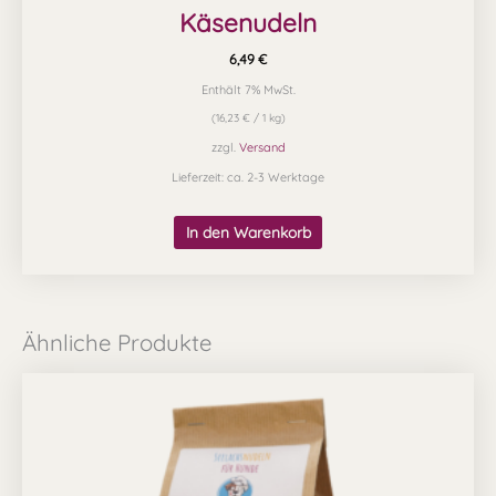
Käsenudeln
6,49
€
Enthält 7% MwSt.
(
16,23
€
/ 1 kg)
zzgl.
Versand
Lieferzeit: ca. 2-3 Werktage
In den Warenkorb
Ähnliche Produkte