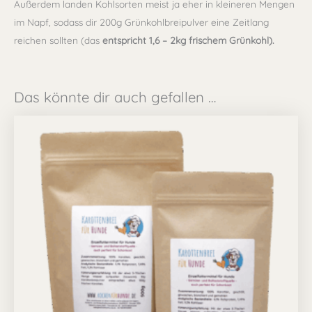
Außerdem landen Kohlsorten meist ja eher in kleineren Mengen
im Napf, sodass dir 200g Grünkohlbreipulver eine Zeitlang
reichen sollten (das
entspricht 1,6 – 2kg frischem Grünkohl).
Das könnte dir auch gefallen …
Preisspanne:
Dieses
4,49 €
Produkt
bis
6,99 €
weist
mehrere
Varianten
auf.
Die
Optionen
können
auf
der