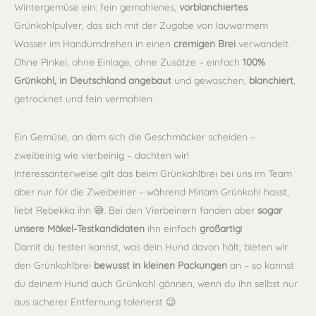
Wintergemüse ein: fein gemahlenes,
vorblanchiertes
Grünkohlpulver, das sich mit der Zugabe von lauwarmem
Wasser im Handumdrehen in einen
cremigen Brei
verwandelt.
Ohne Pinkel, ohne Einlage, ohne Zusätze – einfach
100%
Grünkohl,
in Deutschland angebaut
und gewaschen,
blanchiert
,
getrocknet und fein vermahlen.
Ein Gemüse, an dem sich die Geschmäcker scheiden –
zweibeinig wie vierbeinig – dachten wir!
Interessanterweise gilt das beim Grünkohlbrei bei uns im Team
aber nur für die Zweibeiner – während Miriam Grünkohl hasst,
liebt Rebekka ihn
😅
. Bei den Vierbeinern fanden aber
sogar
unsere Mäkel-Testkandidaten
ihn einfach
großartig
!
Damit du testen kannst, was dein Hund davon hält, bieten wir
den Grünkohlbrei
bewusst in kleinen Packungen
an – so kannst
du deinem Hund auch Grünkohl gönnen, wenn du ihn selbst nur
aus sicherer Entfernung tolerierst
😉