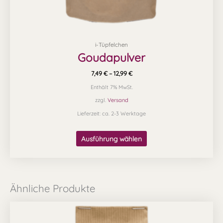
werden
i-Tüpfelchen
Goudapulver
7,49
€
–
12,99
€
Enthält 7% MwSt.
zzgl.
Versand
Lieferzeit: ca. 2-3 Werktage
Ausführung wählen
Ähnliche Produkte