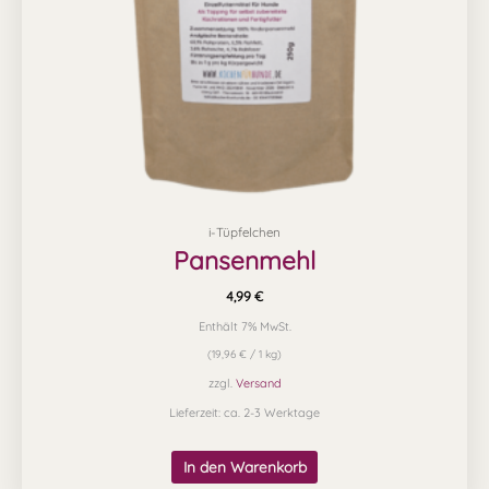
i-Tüpfelchen
Pansenmehl
4,99
€
Enthält 7% MwSt.
(
19,96
€
/ 1 kg)
zzgl.
Versand
Lieferzeit: ca. 2-3 Werktage
In den Warenkorb