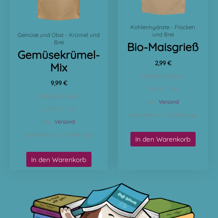
Kohlenhydrate - Flocken
und Brei
Gemüse und Obst - Krümel und
Brei
Bio-Maisgrieß
Gemüsekrümel-
2,99
€
Mix
Enthält 7% MwSt.
9,99
€
(
5,98
€
/ 1 kg)
Enthält 7% MwSt.
zzgl.
Versand
(
22,20
€
/ 1 kg)
Lieferzeit: ca. 2-3 Werktage
zzgl.
Versand
Lieferzeit: ca. 2-3 Werktage
In den Warenkorb
In den Warenkorb