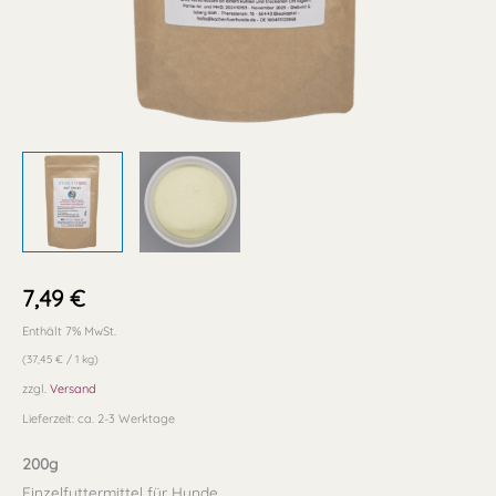
7,49
€
Enthält 7% MwSt.
(
37,45
€
/ 1 kg)
zzgl.
Versand
Lieferzeit: ca. 2-3 Werktage
200g
Einzelfuttermittel für Hunde