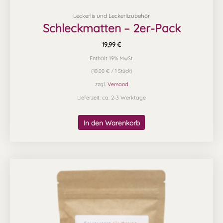
Leckerlis und Leckerlizubehör
Schleckmatten – 2er-Pack
19,99
€
Enthält 19% MwSt.
(
10,00
€
/ 1 Stück)
zzgl.
Versand
Lieferzeit: ca. 2-3 Werktage
In den Warenkorb
Preisspanne:
Dieses
7,49 €
Produkt
bis
12,99 €
weist
mehrere
Varianten