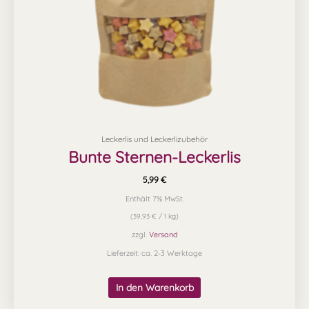
Leckerlis und Leckerlizubehör
Bunte Sternen-Leckerlis
5,99
€
Enthält 7% MwSt.
(
39,93
€
/ 1 kg)
zzgl.
Versand
Lieferzeit: ca. 2-3 Werktage
In den Warenkorb