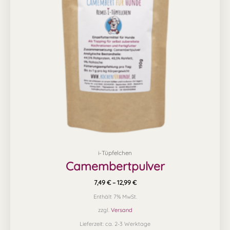
auf.
Die
Optionen
können
auf
der
Produktseite
gewählt
werden
i-Tüpfelchen
Camembertpulver
7,49
€
–
12,99
€
Enthält 7% MwSt.
zzgl.
Versand
Lieferzeit: ca. 2-3 Werktage