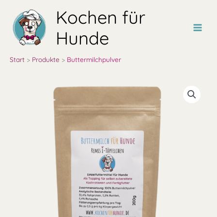
Zum
Kochen für
Inhalt
springen
Hunde
Start
Produkte
Buttermilchpulver
Buttermilchpulver
Menge