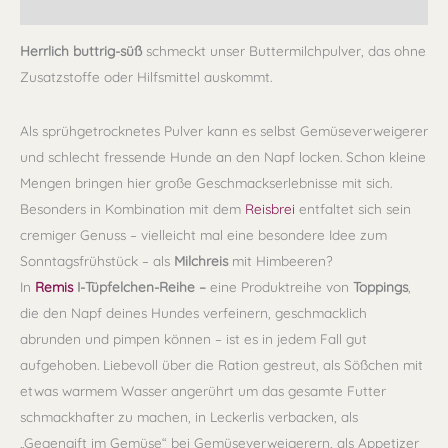
Rezensionen (0)
Herrlich buttrig-süß
schmeckt unser Buttermilchpulver, das ohne
Zusatzstoffe oder Hilfsmittel auskommt.
Als sprühgetrocknetes Pulver kann es selbst Gemüseverweigerer
und schlecht fressende Hunde an den Napf locken. Schon kleine
Mengen bringen hier große Geschmackserlebnisse mit sich.
Besonders in Kombination mit dem
Reisbrei
entfaltet sich sein
cremiger Genuss – vielleicht mal eine besondere Idee zum
Sonntagsfrühstück – als
Milchreis
mit Himbeeren?
In
Remis
I-Tüpfelchen-Reihe –
eine Produktreihe von
Toppings
,
die den Napf deines Hundes verfeinern, geschmacklich
abrunden und pimpen können – ist es in jedem Fall gut
aufgehoben. Liebevoll über die Ration gestreut, als Sößchen mit
etwas warmem Wasser angerührt um das gesamte Futter
schmackhafter zu machen, in Leckerlis verbacken, als
„Gegengift im Gemüse“ bei Gemüseverweigerern, als Appetizer