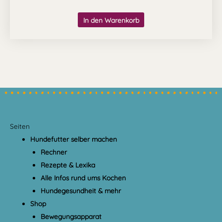
In den Warenkorb
Seiten
Hundefutter selber machen
Rechner
Rezepte & Lexika
Alle Infos rund ums Kochen
Hundegesundheit & mehr
Shop
Bewegungsapparat