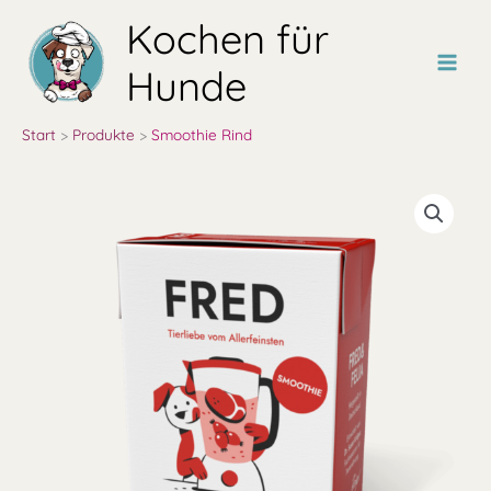
Zum
Kochen für
Inhalt
springen
Hunde
Start
Produkte
Smoothie Rind
Smoothie
Rind
Menge