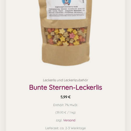
Leckerlis und Leckerlizubehör
Bunte Sternen-Leckerlis
5,99
€
Enthält 7% MwSt.
(
39,93
€
/ 1 kg)
zzgl.
Versand
Lieferzeit: ca. 2-3 Werktage