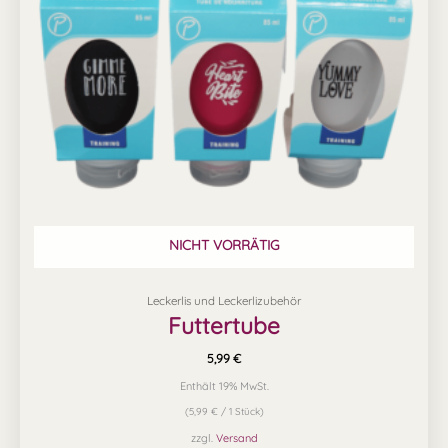
auf.
Die
Optionen
können
auf
der
Produktseite
gewählt
werden
NICHT VORRÄTIG
Leckerlis und Leckerlizubehör
Futtertube
5,99
€
Enthält 19% MwSt.
(
5,99
€
/ 1 Stück)
zzgl.
Versand