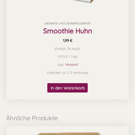
Leckerlis und Leckerlizubehör
Smoothie Huhn
1,99
€
Enthält 7% MwSt.
(
9,95
€
/ 1 kg)
zzgl.
Versand
Lieferzeit: ca. 2-3 Werktage
In den Warenkorb
Ähnliche Produkte
Preisspanne:
Dieses
2,49 €