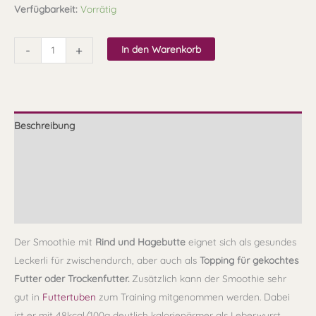
Verfügbarkeit:
Vorrätig
-
+
In den Warenkorb
Beschreibung
Zusammensetzung
Fütterungsempfehlung
Lagerung & Haltbarkeit
Der Smoothie mit
Rind und Hagebutte
eignet sich als gesundes
Leckerli für zwischendurch, aber auch als
Topping für gekochtes
Futter oder Trockenfutter.
Zusätzlich kann der Smoothie sehr
gut in
Futtertuben
zum Training mitgenommen werden. Dabei
ist er mit 48kcal/100g deutlich kalorienärmer als Leberwurst,