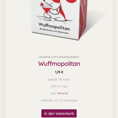
Leckerlis und Leckerlizubehör
Wuffmopolitan
1,29
€
Enthält 7% MwSt.
(
6,45
€
/ 1 kg)
zzgl.
Versand
Lieferzeit: ca. 2-3 Werktage
In den Warenkorb