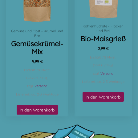
Kohlenhydrate - Flocken
und Brei
Gemüse und Obst - Krümel und
Brei
Bio-Maisgrieß
Gemüsekrümel-
2,99
€
Mix
Enthält 7% MwSt.
9,99
€
(
5,98
€
/ 1 kg)
Enthält 7% MwSt.
zzgl.
Versand
(
22,20
€
/ 1 kg)
Lieferzeit: ca. 2-3 Werktage
zzgl.
Versand
Lieferzeit: ca. 2-3 Werktage
In den Warenkorb
In den Warenkorb