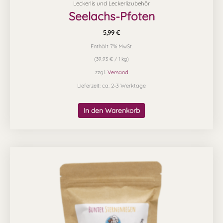
Leckerlis und Leckerlizubehör
Seelachs-Pfoten
5,99
€
Enthält 7% MwSt.
(
39,93
€
/ 1 kg)
zzgl.
Versand
Lieferzeit: ca. 2-3 Werktage
In den Warenkorb