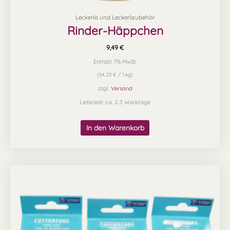
Leckerlis und Leckerlizubehör
Rinder-Häppchen
9,49
€
Enthält 7% MwSt.
(
54,23
€
/ 1 kg)
zzgl.
Versand
Lieferzeit: ca. 2-3 Werktage
In den Warenkorb
Dieses
Produkt
weist
mehrere
Varianten