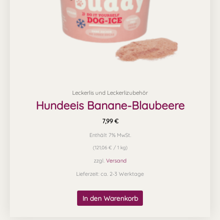
Leckerlis und Leckerlizubehör
Hundeeis Banane-Blaubeere
7,99
€
Enthält 7% MwSt.
(
121,06
€
/ 1 kg)
zzgl.
Versand
Lieferzeit: ca. 2-3 Werktage
In den Warenkorb