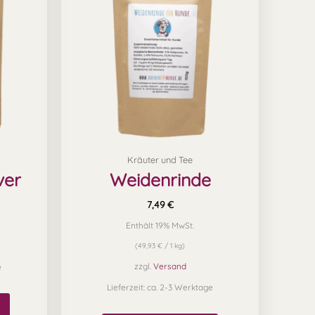
mehrere
Varianten
auf.
Die
Optionen
können
auf
Kräuter und Tee
der
ver
Weidenrinde
Produktseite
gewählt
7,49
€
werden
Enthält 19% MwSt.
(
49,93
€
/ 1 kg)
zzgl.
Versand
e
Lieferzeit: ca. 2-3 Werktage