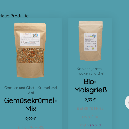
Neue Produkte
Kohlenhydrate -
Flocken und Brei
Bio-
Gemüse und Obst - Krümel und
Maisgrieß
Brei
Gemüsekrümel-
2,99
€
Mix
Enthält 7% MwSt.
(
5,98
€
/ 1 kg)
9,99
€
zzgl.
Versand
Enthält 7% MwSt.