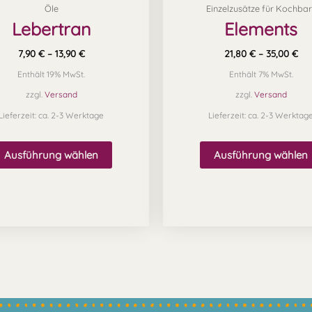
Öle
Einzelzusätze für Kochbar
der
Lebertran
Elements
Produktseite
gewählt
7,90
€
–
13,90
€
21,80
€
–
35,00
€
werden
Enthält 19% MwSt.
Enthält 7% MwSt.
zzgl.
Versand
zzgl.
Versand
Lieferzeit: ca. 2-3 Werktage
Lieferzeit: ca. 2-3 Werktag
Ausführung wählen
Ausführung wählen