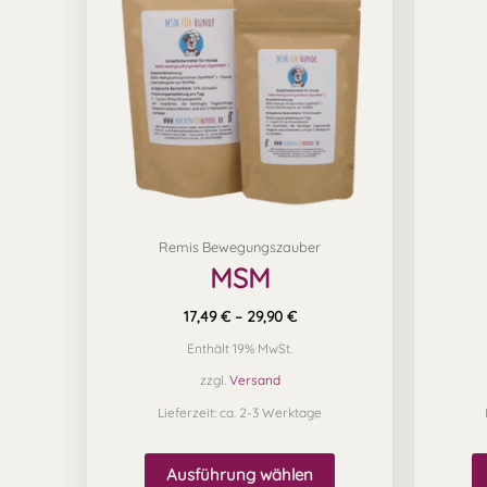
mehrere
Varianten
auf.
Die
Optionen
können
auf
Remis Bewegungszauber
der
MSM
Produktseite
gewählt
17,49
€
–
29,90
€
werden
Enthält 19% MwSt.
zzgl.
Versand
Lieferzeit: ca. 2-3 Werktage
Ausführung wählen