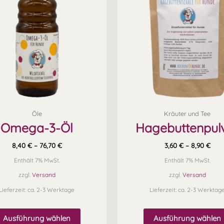
mehrere
Varianten
auf.
Die
Optionen
können
auf
Öle
Kräuter und Tee
der
Omega-3-Öl
Hagebuttenpul
Produktseite
gewählt
8,40
€
–
76,70
€
3,60
€
–
8,90
€
werden
Enthält 7% MwSt.
Enthält 7% MwSt.
zzgl.
Versand
zzgl.
Versand
Lieferzeit: ca. 2-3 Werktage
Lieferzeit: ca. 2-3 Werktag
Ausführung wählen
Ausführung wählen