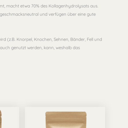
ommt, macht etwa 70% des Kollagenhydrolysats aus.
nd geschmacksneutral und verfügen über eine gute
ird (z.B. Knorpel, Knochen, Sehnen, Bänder, Fell und
ial auch genutzt werden, kann, weshalb das
sspanne:
Dieses
 €
Produkt
 €
weist