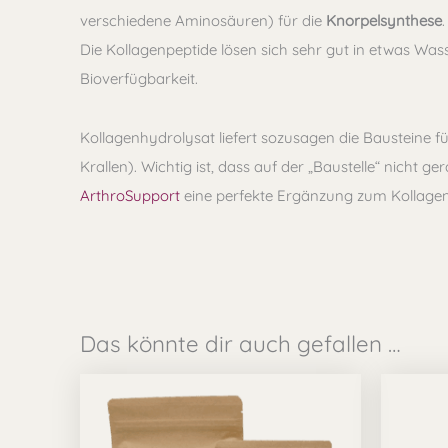
verschiedene Aminosäuren) für die
Knorpelsynthese
Die Kollagenpeptide lösen sich sehr gut in etwas Was
Bioverfügbarkeit.
Kollagenhydrolysat liefert sozusagen die Bausteine fü
Krallen). Wichtig ist, dass auf der „Baustelle“ nicht 
ArthroSupport
eine perfekte Ergänzung zum Kollagenh
Das könnte dir auch gefallen …
Preisspanne:
Dieses
17,49 €
bis
Produkt
29,90 €
weist