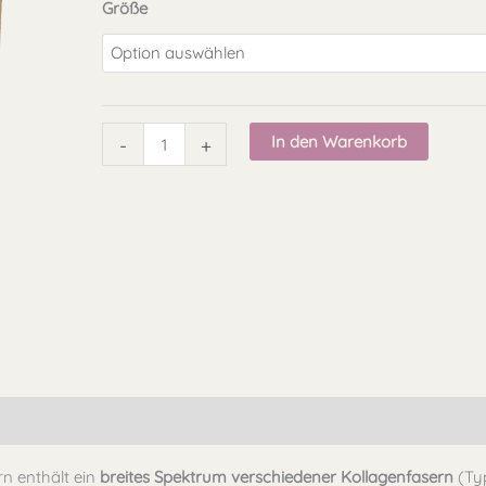
Größe
In den Warenkorb
-
+
pfehlung
Qualität & Lagerung
Rezensionen (0)
n enthält ein
breites Spektrum verschiedener Kollagenfasern
(Typ