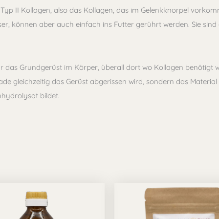
. Typ II Kollagen, also das Kollagen, das im Gelenkknorpel vork
ser, können aber auch einfach ins Futter gerührt werden. Sie si
r das Grundgerüst im Körper, überall dort wo Kollagen benötigt w
gerade gleichzeitig das Gerüst abgerissen wird, sondern das Mater
ydrolysat bildet.
Preisspanne:
Prei
Dieses
8,40 €
3,60
bis
Produkt
bis
76,70 €
8,90
weist