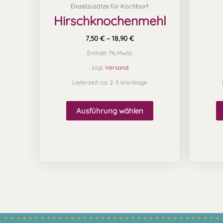
Einzelzusätze für Kochbarf
der
Hirschknochenmehl
Produktseite
gewählt
7,50
€
–
18,90
€
werden
Enthält 7% MwSt.
zzgl.
Versand
Lieferzeit: ca. 2-3 Werktage
Ausführung wählen