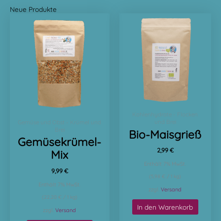
Neue Produkte
Kohlenhydrate - Flocken
und Brei
Gemüse und Obst - Krümel und
Brei
Bio-Maisgrieß
Gemüsekrümel-
2,99
€
Mix
Enthält 7% MwSt.
9,99
€
(
5,98
€
/ 1 kg)
Enthält 7% MwSt.
zzgl.
Versand
(
22,20
€
/ 1 kg)
In den Warenkorb
zzgl.
Versand