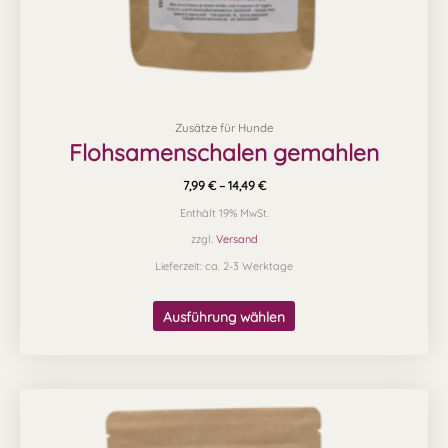
gewählt
werden
Zusätze für Hunde
Flohsamenschalen gemahlen
7,99
€
–
14,49
€
Enthält 19% MwSt.
zzgl.
Versand
Lieferzeit: ca. 2-3 Werktage
Ausführung wählen
Preisspanne:
Dieses
8,70 €
Produkt
bis
17,20 €