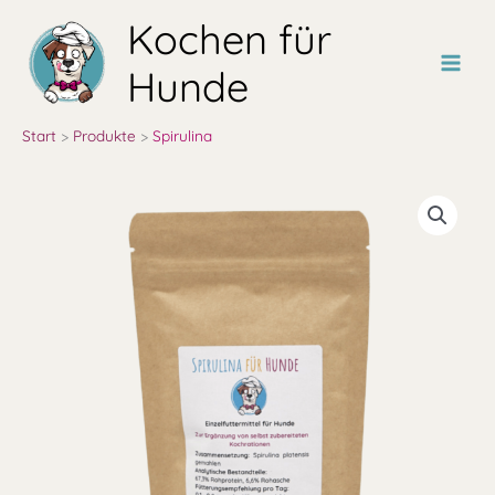
Zum
Kochen für
Inhalt
springen
Hunde
Start
Produkte
Spirulina
Spirulina
Menge