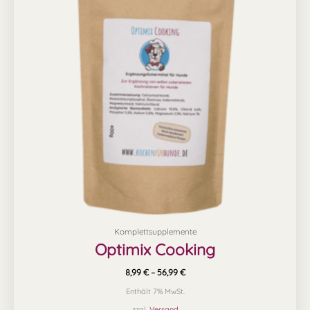
Varianten
auf.
Die
Optionen
können
auf
der
Produktseite
gewählt
werden
Komplettsupplemente
Optimix Cooking
8,99
€
–
56,99
€
Enthält 7% MwSt.
zzgl.
Versand