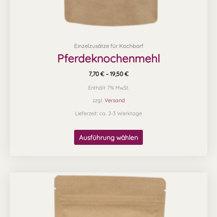
werden
Einzelzusätze für Kochbarf
Pferdeknochenmehl
7,70
€
–
19,50
€
Enthält 7% MwSt.
zzgl.
Versand
Lieferzeit: ca. 2-3 Werktage
Ausführung wählen
Preisspanne:
Dieses
8,99 €
Produkt
bis
56,99 €
weist
mehrere