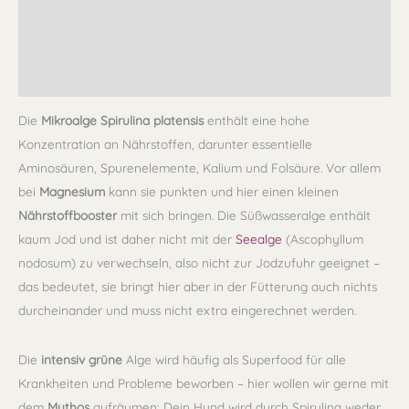
Qualität
Lagerung
Rezensionen (0)
Die
Mikroalge
Spirulina
platensis
enthält eine hohe
Konzentration an Nährstoffen, darunter essentielle
Aminosäuren, Spurenelemente, Kalium und Folsäure. Vor allem
bei
Magnesium
kann sie punkten und hier einen kleinen
Nährstoffbooster
mit sich bringen. Die Süßwasseralge enthält
kaum Jod und ist daher nicht mit der
Seealge
(Ascophyllum
nodosum) zu verwechseln, also nicht zur Jodzufuhr geeignet –
das bedeutet, sie bringt hier aber in der Fütterung auch nichts
durcheinander und muss nicht extra eingerechnet werden.
Die
intensiv
grüne
Alge wird häufig als Superfood für alle
Krankheiten und Probleme beworben – hier wollen wir gerne mit
dem
Mythos
aufräumen: Dein Hund wird durch Spirulina weder