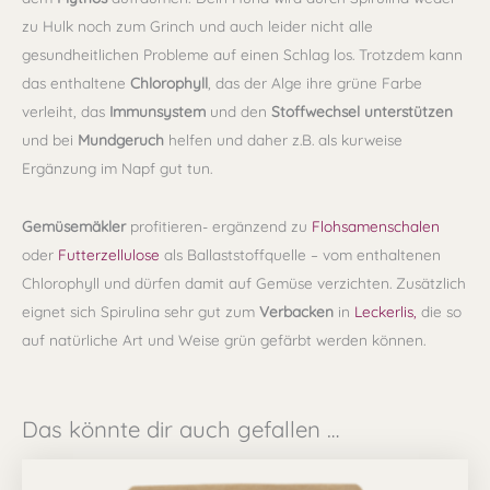
zu Hulk noch zum Grinch und auch leider nicht alle
gesundheitlichen Probleme auf einen Schlag los. Trotzdem kann
das enthaltene
Chlorophyll
, das der Alge ihre grüne Farbe
verleiht, das
Immunsystem
und den
Stoffwechsel
unterstützen
und bei
Mundgeruch
helfen und daher z.B. als kurweise
Ergänzung im Napf gut tun.
Gemüsemäkler
profitieren- ergänzend zu
Flohsamenschalen
oder
Futterzellulose
als Ballaststoffquelle – vom enthaltenen
Chlorophyll und dürfen damit auf Gemüse verzichten. Z
usätzlich
eignet sich Spirulina sehr gut zum
Verbacken
in
Leckerlis,
die so
auf natürliche Art und Weise grün gefärbt werden können.
Das könnte dir auch gefallen …
Preisspanne:
Dieses
7,49 €