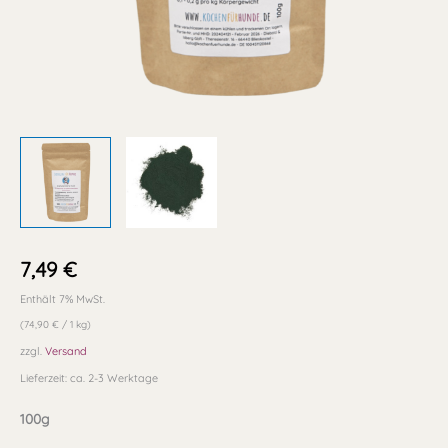
7,49
€
Enthält 7% MwSt.
(
74,90
€
/ 1 kg)
zzgl.
Versand
Lieferzeit: ca. 2-3 Werktage
100g