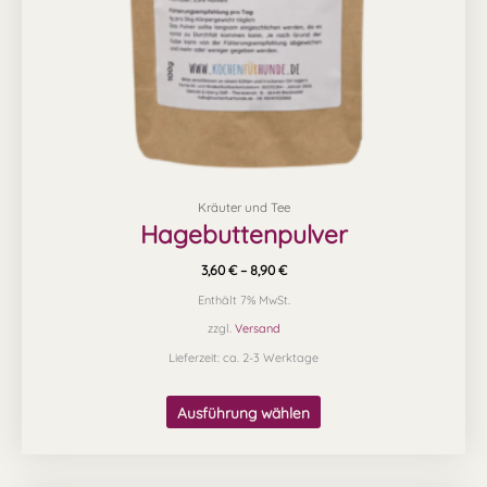
auf
der
Produktseite
gewählt
werden
Kräuter und Tee
Hagebuttenpulver
3,60
€
–
8,90
€
Enthält 7% MwSt.
zzgl.
Versand
Lieferzeit: ca. 2-3 Werktage
Ausführung wählen