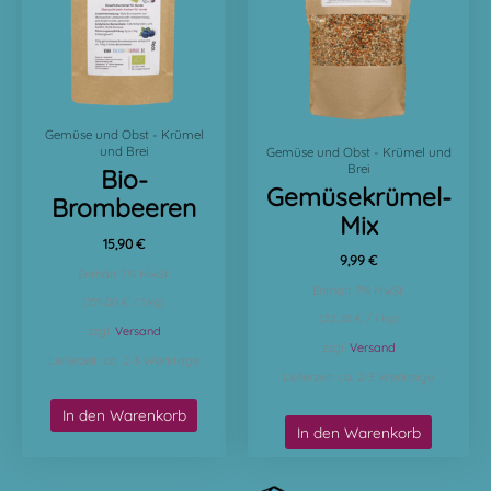
Gemüse und Obst - Krümel
und Brei
Gemüse und Obst - Krümel und
Brei
Bio-
Gemüsekrümel-
Brombeeren
Mix
15,90
€
9,99
€
Enthält 7% MwSt.
Enthält 7% MwSt.
(
159,00
€
/ 1 kg)
(
22,20
€
/ 1 kg)
zzgl.
Versand
zzgl.
Versand
Lieferzeit: ca. 2-3 Werktage
Lieferzeit: ca. 2-3 Werktage
In den Warenkorb
In den Warenkorb