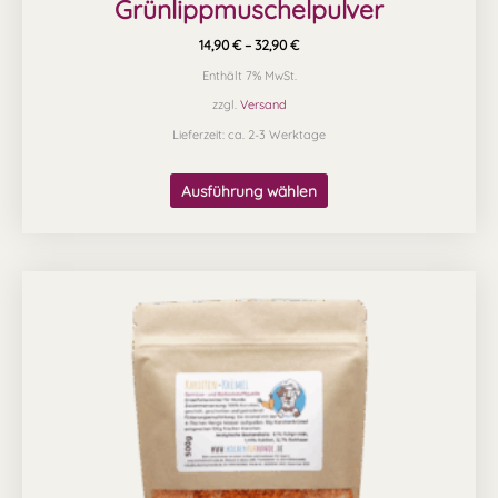
Grünlippmuschelpulver
14,90
€
–
32,90
€
Enthält 7% MwSt.
zzgl.
Versand
Lieferzeit: ca. 2-3 Werktage
Ausführung wählen