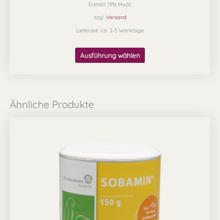
Enthält 19% MwSt.
zzgl.
Versand
Lieferzeit: ca. 2-3 Werktage
Ausführung wählen
Ähnliche Produkte
Preisspanne:
Dieses
16,99 €
Produkt
bis
38,99 €
weist
mehrere
Varianten
auf.
Die
Optionen