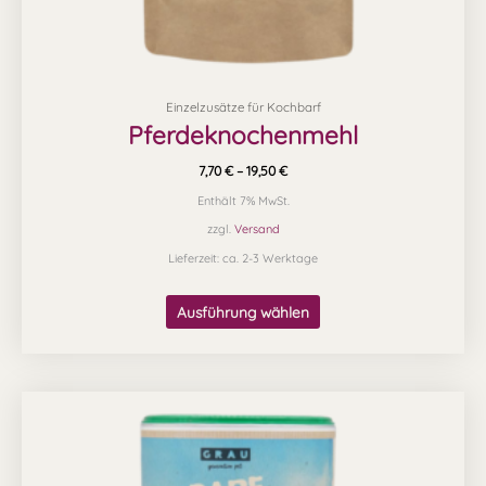
werden
Einzelzusätze für Kochbarf
Pferdeknochenmehl
7,70
€
–
19,50
€
Enthält 7% MwSt.
zzgl.
Versand
Lieferzeit: ca. 2-3 Werktage
Ausführung wählen
Preisspanne:
Dieses
5,90 €
Produkt
bis
11,40 €
weist