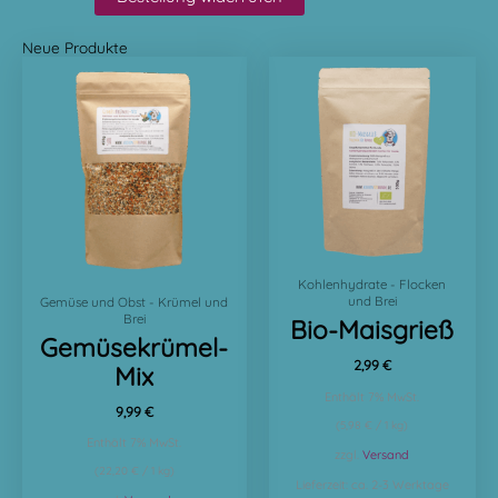
Neue Produkte
Kohlenhydrate - Flocken
und Brei
Gemüse und Obst - Krümel und
Brei
Bio-Maisgrieß
Gemüsekrümel-
2,99
€
Mix
Enthält 7% MwSt.
9,99
€
(
5,98
€
/ 1 kg)
Enthält 7% MwSt.
zzgl.
Versand
(
22,20
€
/ 1 kg)
Lieferzeit: ca. 2-3 Werktage