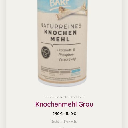
mehrere
Varianten
auf.
Die
Optionen
können
auf
der
Produktseite
gewählt
werden
Einzelzusätze für Kochbarf
Knochenmehl Grau
5,90
€
–
11,40
€
Enthält 19% MwSt.