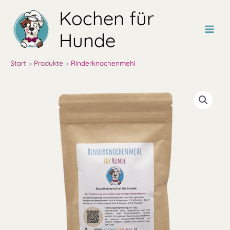
Zum
Kochen für
Inhalt
springen
Hunde
Start
Produkte
Rinderknochenmehl
Preisspanne:
Rinderknochenmehl
6,20 €
Menge
bis
13,90 €