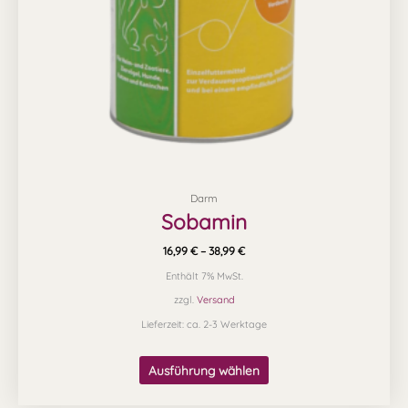
können
auf
der
Produktseite
gewählt
werden
Darm
Sobamin
16,99
€
–
38,99
€
Enthält 7% MwSt.
zzgl.
Versand
Lieferzeit: ca. 2-3 Werktage
Ausführung wählen