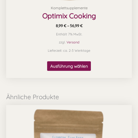
Komplettsupplemente
Optimix Cooking
8,99
€
–
56,99
€
Enthält 7% MwSt.
zzgl.
Versand
Lieferzeit: ca. 2-3 Werktage
Ausführung wählen
Ähnliche Produkte
Preisspanne:
Dieses
14,70 €
Produkt
bis
25,90 €
weist
mehrere