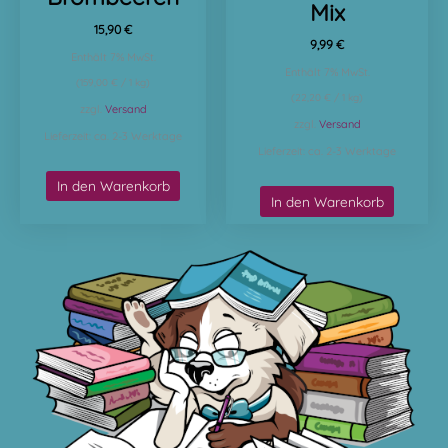
Mix
15,90
€
9,99
€
Enthält 7% MwSt.
Enthält 7% MwSt.
(
159,00
€
/ 1 kg)
(
22,20
€
/ 1 kg)
zzgl.
Versand
zzgl.
Versand
Lieferzeit: ca. 2-3 Werktage
Lieferzeit: ca. 2-3 Werktage
In den Warenkorb
In den Warenkorb