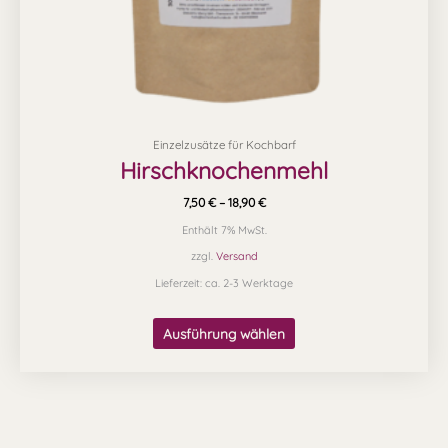
Produktseite
gewählt
werden
Einzelzusätze für Kochbarf
Hirschknochenmehl
7,50
€
–
18,90
€
Enthält 7% MwSt.
zzgl.
Versand
Lieferzeit: ca. 2-3 Werktage
Ausführung wählen