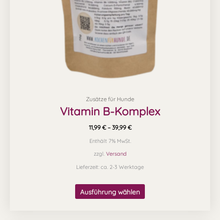
auf
der
Produktseite
gewählt
werden
Zusätze für Hunde
Vitamin B-Komplex
11,99
€
–
39,99
€
Enthält 7% MwSt.
zzgl.
Versand
Lieferzeit: ca. 2-3 Werktage
Ausführung wählen