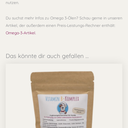
nutzen.
Du suchst mehr Infos zu Omega 3-Ölen? Schau gerne in unseren
Artikel, der außerdem einen Preis-Leistungs-Rechner enthält:
Omega-3-Artikel.
Das könnte dir auch gefallen …
Preisspanne:
Dieses
11,99 €
Produkt
bis
39,99 €
weist
mehrere
Varianten
auf.
Die
Optionen
können