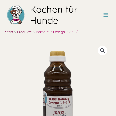
Zum
Kochen für
Inhalt
springen
Hunde
Start
Produkte
Barfkultur Omega-3-6-9-Öl
Preisspanne:
Barfkultur
8,40 €
Omega-
bis
3-
76,70 €
6-
9-
Öl
Menge