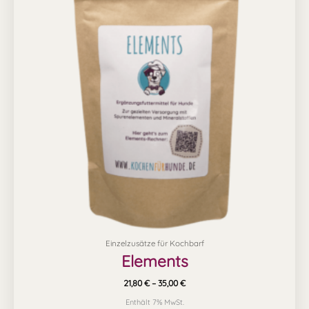
mehrere
Varianten
auf.
Die
Optionen
können
auf
der
Produktseite
gewählt
werden
Einzelzusätze für Kochbarf
Elements
21,80
€
–
35,00
€
Enthält 7% MwSt.