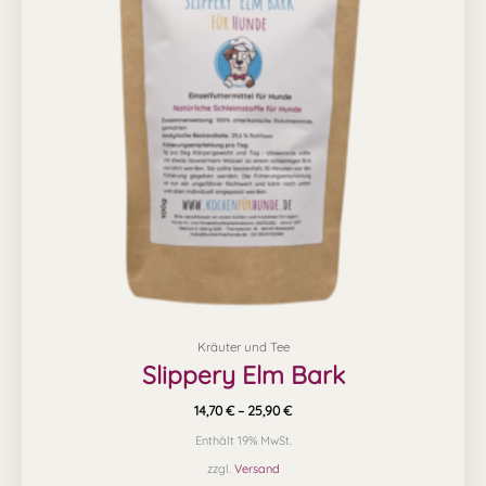
Varianten
auf.
Die
Optionen
können
auf
der
Produktseite
gewählt
werden
Kräuter und Tee
Slippery Elm Bark
14,70
€
–
25,90
€
Enthält 19% MwSt.
zzgl.
Versand