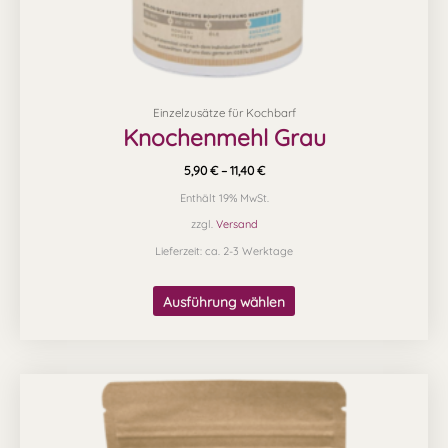
gewählt
werden
Einzelzusätze für Kochbarf
Knochenmehl Grau
5,90
€
–
11,40
€
Enthält 19% MwSt.
zzgl.
Versand
Lieferzeit: ca. 2-3 Werktage
Ausführung wählen
Preisspanne:
Dieses
21,80 €
Produkt
bis
35,00 €
weist