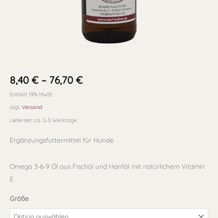
8,40
€
–
76,70
€
Enthält 19% MwSt.
zzgl.
Versand
Lieferzeit: ca. 2-3 Werktage
Ergänzungsfuttermittel für Hunde
Omega 3-6-9 Öl aus Fischöl und Hanföl mit natürlichem Vitamin
E
Größe