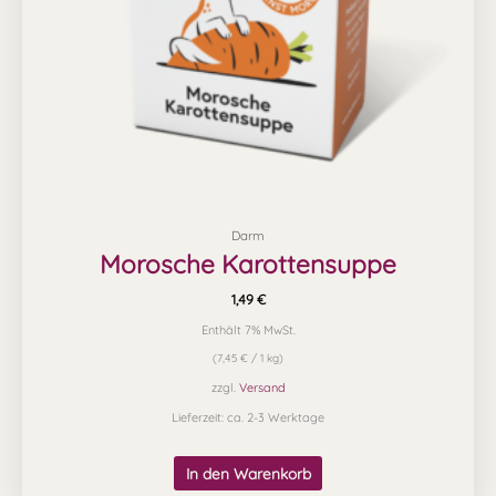
Darm
Morosche Karottensuppe
1,49
€
Enthält 7% MwSt.
(
7,45
€
/ 1 kg)
zzgl.
Versand
Lieferzeit: ca. 2-3 Werktage
In den Warenkorb