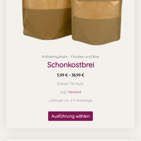
der
Produktseite
gewählt
werden
Kohlenhydrate - Flocken und Brei
Schonkostbrei
5,99
€
–
38,99
€
Enthält 7% MwSt.
zzgl.
Versand
Lieferzeit: ca. 2-3 Werktage
Ausführung wählen