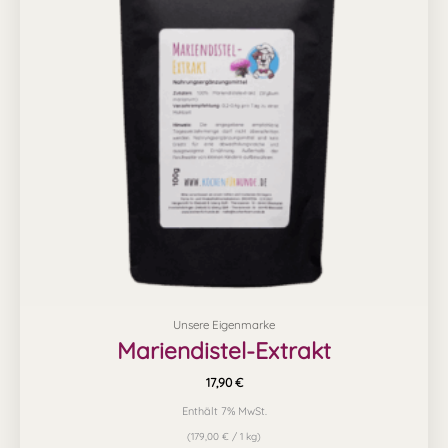
Unsere Eigenmarke
Mariendistel-Extrakt
17,90
€
Enthält 7% MwSt.
(
179,00
€
/ 1 kg)