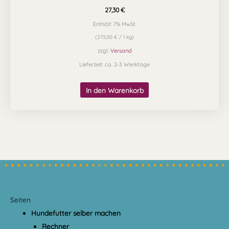
27,30
€
Enthält 7% MwSt.
(
273,00
€
/ 1 kg)
zzgl.
Versand
Lieferzeit: ca. 2-3 Werktage
In den Warenkorb
Seiten
Hundefutter selber machen
Rechner