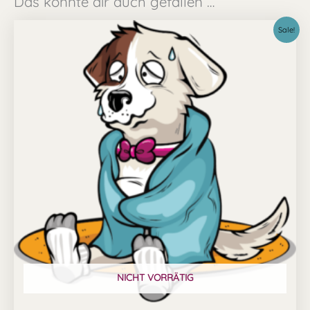
Das könnte dir auch gefallen …
Ursprünglicher
Aktueller
Sale!
Preis
Preis
war:
ist:
29,99 €
24,99 €.
NICHT VORRÄTIG