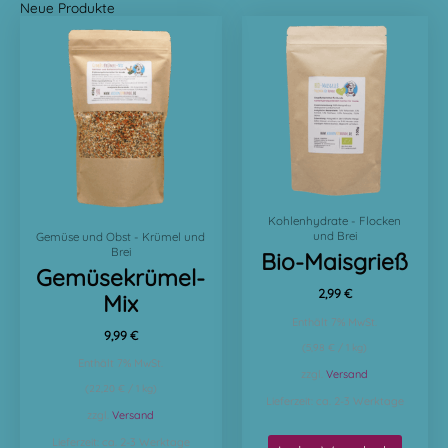
Neue Produkte
Kohlenhydrate - Flocken
und Brei
Gemüse und Obst - Krümel und
Brei
Bio-Maisgrieß
Gemüsekrümel-
2,99
€
Mix
Enthält 7% MwSt.
9,99
€
(
5,98
€
/ 1 kg)
Enthält 7% MwSt.
zzgl.
Versand
(
22,20
€
/ 1 kg)
Lieferzeit: ca. 2-3 Werktage
zzgl.
Versand
Lieferzeit: ca. 2-3 Werktage