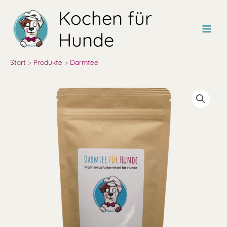
Zum
Kochen für
Inhalt
springen
Hunde
Start
Produkte
Darmtee
Darmtee
Menge