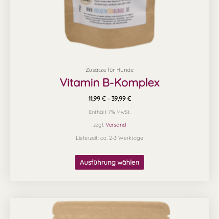
Produktseite
gewählt
werden
Zusätze für Hunde
Vitamin B-Komplex
11,99
€
–
39,99
€
Enthält 7% MwSt.
zzgl.
Versand
Lieferzeit: ca. 2-3 Werktage
Ausführung wählen