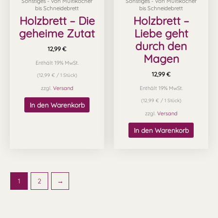
Sonstiges - von Multikocher
Sonstiges - von Multikocher
bis Schneidebrett
bis Schneidebrett
Holzbrett – Die
Holzbrett –
geheime Zutat
Liebe geht
durch den
12,99
€
Magen
Enthält 19% MwSt.
12,99
€
(
12,99
€
/ 1 Stück)
zzgl.
Versand
Enthält 19% MwSt.
(
12,99
€
/ 1 Stück)
In den Warenkorb
zzgl.
Versand
In den Warenkorb
1
2
→