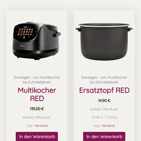
Sonstiges - von Multikocher
Sonstiges - von Multikocher
bis Schneidebrett
bis Schneidebrett
Multikocher
Ersatztopf RED
RED
14,90
€
139,00
€
Enthält 19% MwSt.
Enthält 19% MwSt.
(
14,90
€
/ 1 Stück)
zzgl.
Versand
zzgl.
Versand
In den Warenkorb
In den Warenkorb