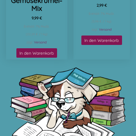
Gemüsekrümel-
2,99
€
Mix
Enthält 7% MwSt.
9,99
€
(
5,98
€
/ 1 kg)
Enthält 7% MwSt.
zzgl.
Versand
(
22,20
€
/ 1 kg)
In den Warenkorb
zzgl.
Versand
In den Warenkorb