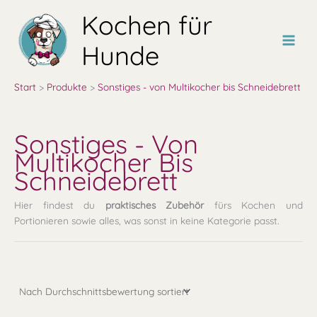
Zum
Kochen für
Inhalt
springen
Hunde
Start
Produkte
Sonstiges - von Multikocher bis Schneidebrett
Sonstiges - Von
Multikocher Bis
Schneidebrett
Hier findest du
praktisches Zubehör
fürs Kochen und
Portionieren sowie alles, was sonst in keine Kategorie passt.