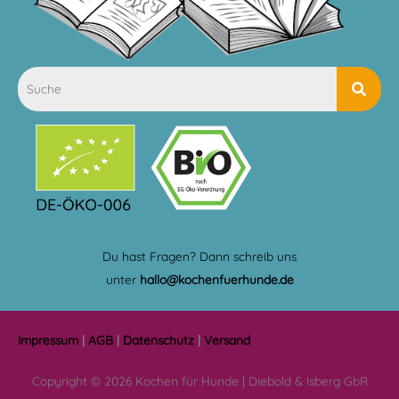
Du hast Fragen? Dann schreib uns
unter
hallo@kochenfuerhunde.de
Impressum
|
AGB
|
Datenschutz
|
Versand
Copyright © 2026 Kochen für Hunde | Diebold & Isberg GbR