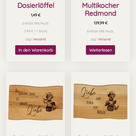
Dosierlöffel
Multikocher
Redmond
1,49
€
129,99
€
Enthält 19% MwSt.
(
1,49
€
/ 1 Stück)
Enthält 19% MwSt.
zzgl.
Versand
zzgl.
Versand
In den Warenkorb
Weiterlesen