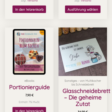
zzgl.
Versand
zzgl.
Versand
In den Warenkorb
Ausführung wählen
eBooks
Sonstiges - von Multikocher
bis Schneidebrett
Portionierguide
Glasschneidebrett
7,90
€
– Die geheime
Zutat
Enthält 7% MwSt.
In den Warenkorb
34,99
€