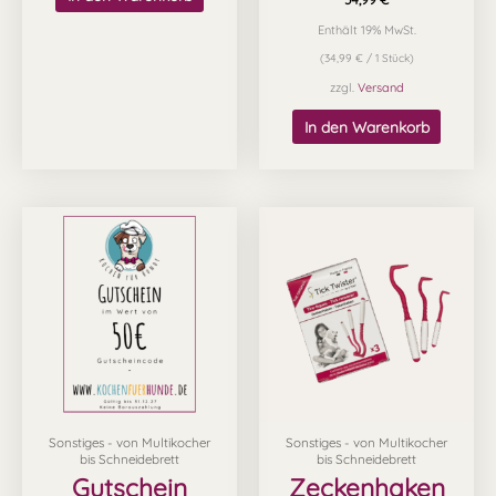
Enthält 19% MwSt.
(
34,99
€
/ 1 Stück)
zzgl.
Versand
In den Warenkorb
Preisspanne:
Dieses
20,00 €
Produkt
bis
100,00 €
weist
mehrere
Varianten
auf.
Die
Optionen
Sonstiges - von Multikocher
Sonstiges - von Multikocher
können
bis Schneidebrett
bis Schneidebrett
auf
Gutschein
Zeckenhaken