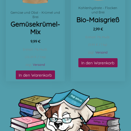
Kohlenhydrate - Flocken
und Brei
Gemüse und Obst - Krümel und
Brei
Bio-Maisgrieß
Gemüsekrümel-
2,99
€
Mix
Enthält 7% MwSt.
9,99
€
(
5,98
€
/ 1 kg)
Enthält 7% MwSt.
zzgl.
Versand
(
22,20
€
/ 1 kg)
In den Warenkorb
zzgl.
Versand
In den Warenkorb