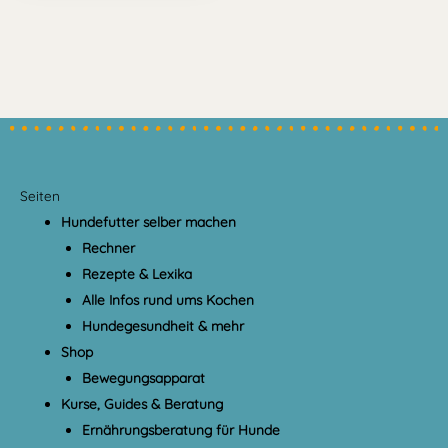
Seiten
Hundefutter selber machen
Rechner
Rezepte & Lexika
Alle Infos rund ums Kochen
Hundegesundheit & mehr
Shop
Bewegungsapparat
Kurse, Guides & Beratung
Ernährungsberatung für Hunde