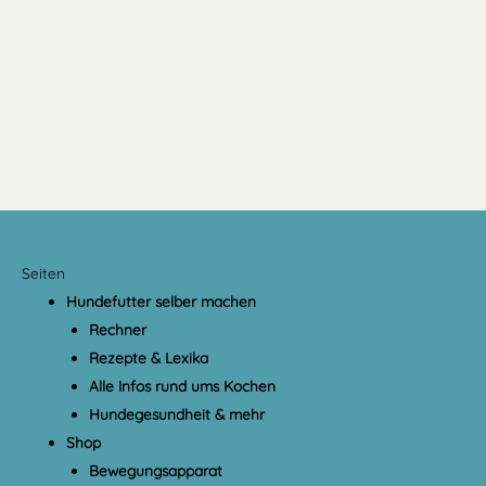
Seiten
Hundefutter selber machen
Rechner
Rezepte & Lexika
Alle Infos rund ums Kochen
Hundegesundheit & mehr
Shop
Bewegungsapparat