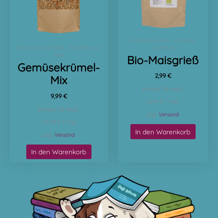
Kohlenhydrate - Flocken
und Brei
Gemüse und Obst - Krümel und
Brei
Bio-Maisgrieß
Gemüsekrümel-
2,99
€
Mix
Enthält 7% MwSt.
9,99
€
(
5,98
€
/ 1 kg)
Enthält 7% MwSt.
zzgl.
Versand
(
22,20
€
/ 1 kg)
In den Warenkorb
zzgl.
Versand
In den Warenkorb