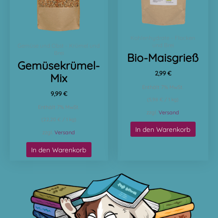
Kohlenhydrate - Flocken
und Brei
Gemüse und Obst - Krümel und
Brei
Bio-Maisgrieß
Gemüsekrümel-
2,99
€
Mix
Enthält 7% MwSt.
9,99
€
(
5,98
€
/ 1 kg)
Enthält 7% MwSt.
zzgl.
Versand
(
22,20
€
/ 1 kg)
In den Warenkorb
zzgl.
Versand
In den Warenkorb