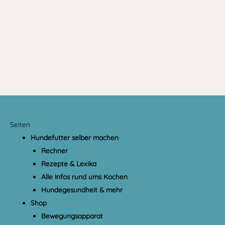
Seiten
Hundefutter selber machen
Rechner
Rezepte & Lexika
Alle Infos rund ums Kochen
Hundegesundheit & mehr
Shop
Bewegungsapparat