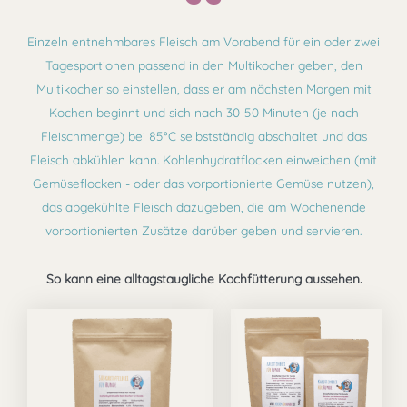
Einzeln entnehmbares Fleisch am Vorabend für ein oder zwei
Tagesportionen passend in den Multikocher geben, den
Multikocher so einstellen, dass er am nächsten Morgen mit
Kochen beginnt und sich nach 30-50 Minuten (je nach
Fleischmenge) bei 85°C selbstständig abschaltet und das
Fleisch abkühlen kann. Kohlenhydratflocken einweichen (mit
Gemüseflocken - oder das vorportionierte Gemüse nutzen),
das abgekühlte Fleisch dazugeben, die am Wochenende
vorportionierten Zusätze darüber geben und servieren.
So kann eine alltagstaugliche Kochfütterung aussehen.
Preisspanne:
Preisspanne:
Dieses
Dieses
9,99 €
4,49 €
Produkt
Produk
bis
bis
67,49 €
6,99 €
weist
weist
mehrere
mehre