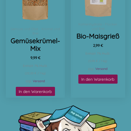
Kohlenhydrate - Flocken
und Brei
Gemüse und Obst - Krümel und
Brei
Bio-Maisgrieß
Gemüsekrümel-
2,99
€
Mix
Enthält 7% MwSt.
9,99
€
(
5,98
€
/ 1 kg)
Enthält 7% MwSt.
zzgl.
Versand
(
22,20
€
/ 1 kg)
In den Warenkorb
zzgl.
Versand
In den Warenkorb