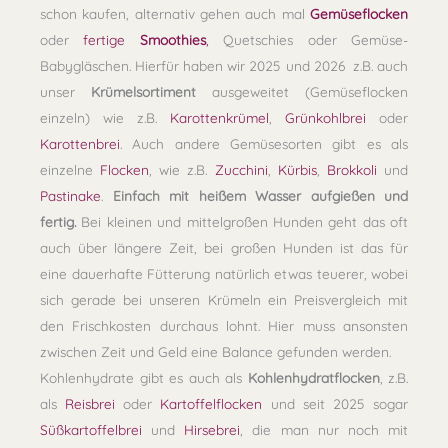
schon kaufen, alternativ gehen auch mal
Gemüseflocken
oder
fertige
Smoothies
,
Quetschies oder Gemüse-
Babygläschen. Hierfür haben wir 2025 und 2026 z.B. auch
unser
Krümelsortiment
ausgeweitet (Gemüseflocken
einzeln) wie z.B.
Karottenkrümel
,
Grünkohlbrei
oder
Karottenbrei
. Auch andere Gemüsesorten gibt es als
einzelne
Flocken
, wie z.B.
Zucchini
,
Kürbis
,
Brokkoli
und
Pastinake
.
Einfach mit heißem Wasser aufgießen und
fertig.
Bei kleinen und mittelgroßen Hunden geht das oft
auch über längere Zeit, bei großen Hunden ist das für
eine dauerhafte Fütterung natürlich etwas teuerer, wobei
sich gerade bei unseren Krümeln ein Preisvergleich mit
den Frischkosten durchaus lohnt. Hier muss ansonsten
zwischen Zeit und Geld eine Balance gefunden werden.
Kohlenhydrate gibt es auch als
Kohlenhydratflocken
, z.B.
als
Reisbrei
oder
Kartoffelflocken
und seit 2025 sogar
Süßkartoffelbrei
und
Hirsebrei
, die man nur noch mit