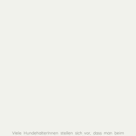
Sieh dir diesen Beitrag auf Instagram an
Ein Beitrag geteilt von Kochen für Hunde (@kochenfuerhunde)
Viele HundehalterInnen stellen sich vor, dass man beim