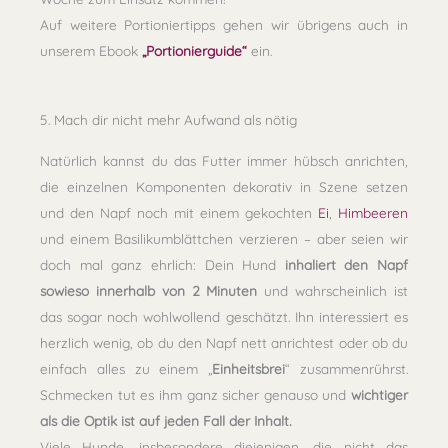
Auf weitere Portioniertipps gehen wir übrigens auch in
unserem Ebook
„Portionierguide“
ein.
5. Mach dir nicht mehr Aufwand als nötig
Natürlich kannst du das Futter immer hübsch anrichten,
die einzelnen Komponenten dekorativ in Szene setzen
und den Napf noch mit einem gekochten
Ei
,
Himbeeren
und einem Basilikumblättchen verzieren – aber seien wir
doch mal ganz ehrlich: Dein Hund
inhaliert den Napf
sowieso innerhalb von 2 Minuten
und wahrscheinlich ist
das sogar noch wohlwollend geschätzt. Ihn interessiert es
herzlich wenig, ob du den Napf nett anrichtest oder ob du
einfach alles zu einem „
Einheitsbrei
“ zusammenrührst.
Schmecken tut es ihm ganz sicher genauso und
wichtiger
als die Optik ist auf jeden Fall der Inhalt.
Viele Hunde, insbesondere diejenigen, die nicht das